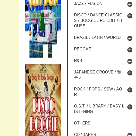
JAZZ / FUSION
DISCO / DANCE CLASSIC
S / BOOGIE / RE-EDIT / H
OUSE
BRAZIL / LATIN / WORLD
REGGAE
R&B
JAPANESE GROOVE / 和
モノ
ROCK / POPS / SSW / AO
R
O.S.T. / LIBRARY / EASY L
ISTENING
OTHERS
CD / TAPES