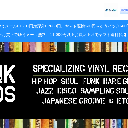
うメールEP290円定形外LP660円、ヤマト運輸540円～ゆうパック60
円以上お買上でゆうメール無料、11,000円以上お買い上げでヤマト送料代