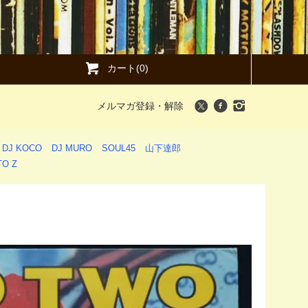
カート(0)
メルマガ登録・解除
DJ KOCO
DJ MURO
SOUL45
山下達郎
O Z