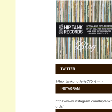
TWITTER
@hip_tankono からのツイート
INSTAGRAM
https://www.instagram.com/hiptank
ords/