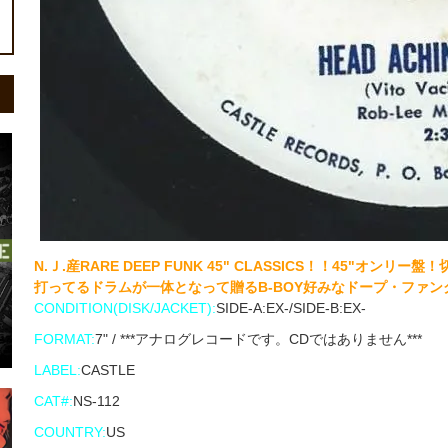
N.Ｊ.産RARE DEEP FUNK 45" CLASSICS！！45"
打ってるドラムが一体となって贈るB-BOY好みなドープ・ファンクの傑作
CONDITION(DISK/JACKET):
SIDE-A:EX-/SIDE-B:EX-
FORMAT:
7" / ***アナログレコードです。CDではありません***
LABEL:
CASTLE
CAT#:
NS-112
COUNTRY:
US