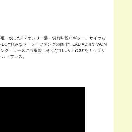
るグループが唯一残した45"オンリー盤！切れ味鋭いギター、サイケな
好みなドープ・ファンクの傑作"HEAD ACHIN' WOM
・ソースにも機能しそうな"I LOVE YOU"をカップリ
ナル・プレス。