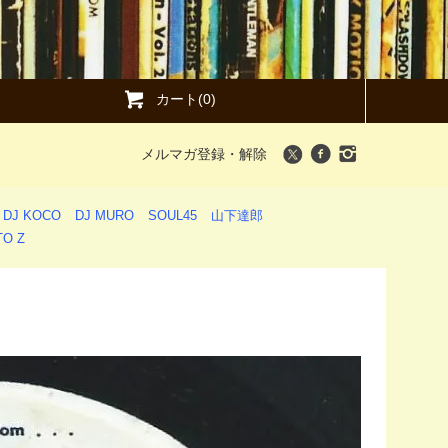
カート(0)
メルマガ登録・解除
DJ KOCO
DJ MURO
SOUL45
山下達郎
O Z