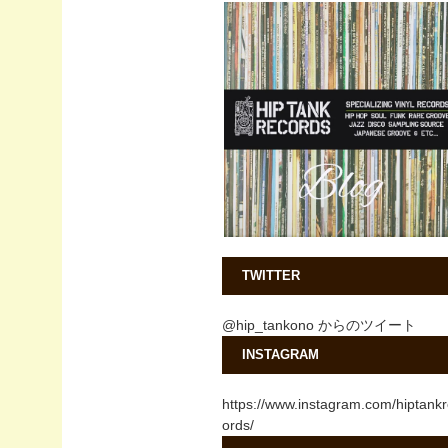
TWITTER
@hip_tankono からのツイート
INSTAGRAM
https://www.instagram.com/hiptank
ords/