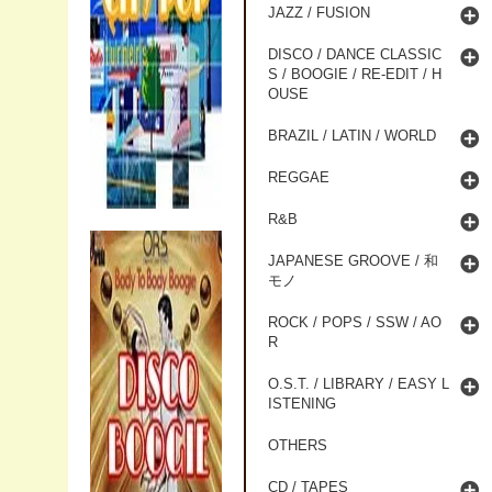
JAZZ / FUSION
DISCO / DANCE CLASSIC
S / BOOGIE / RE-EDIT / H
OUSE
BRAZIL / LATIN / WORLD
REGGAE
R&B
JAPANESE GROOVE / 和
モノ
ROCK / POPS / SSW / AO
R
O.S.T. / LIBRARY / EASY L
ISTENING
OTHERS
CD / TAPES