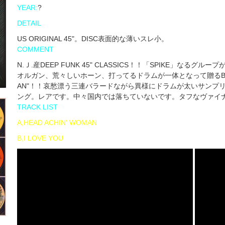
YEAR:
?
DETAIL
US ORIGINAL 45"。DISC表面的な薄いスレ小。
COMMENT
N.Ｊ.産DEEP FUNK 45" CLASSICS！！「SPIKE」な
オルガン、荒々しいホーン、打ってるドラムが一体となって贈るB-BOY
AN"！！哀愁漂う三連バラードながら異様にドラムが太いサンプリング
ング。レアです。中々国内では落ちていないです。タフなヴァイ
TRACK LIST
A,HEAD ACHIN' WOMAN
B,I LOVE YOU