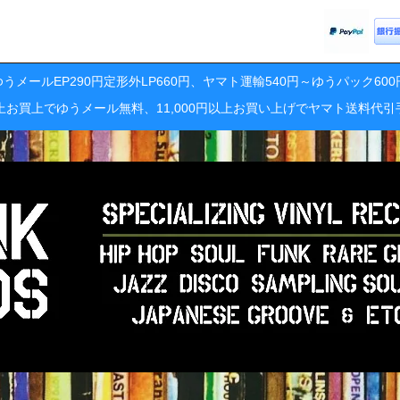
うメールEP290円定形外LP660円、ヤマト運輸540円～ゆうパック60
円以上お買上でゆうメール無料、11,000円以上お買い上げでヤマト送料代