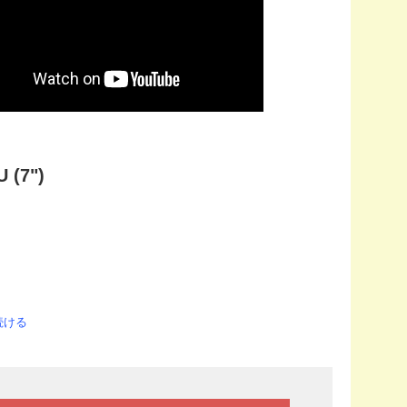
 (7")
続ける