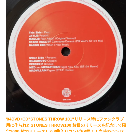
'04DVD+CD"STONES THROW 101"リリ－ス時にファンクラブ
用に作られたSTONES THROW100 枚目のリリースを記念して限
定1000 枚でリリースした8曲入りコンピEP盤！！当時のハンパ