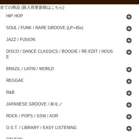
全ての商品 (新入荷更新順はこちら)
HIP HOP
SOUL / FUNK / RARE GROOVE (LP+45s)
JAZZ / FUSION
DISCO / DANCE CLASSICS / BOOGIE / RE-EDIT / HOUS
E
BRAZIL / LATIN / WORLD
REGGAE
R&B
JAPANESE GROOVE / 和モノ
ROCK / POPS / SSW / AOR
O.S.T. / LIBRARY / EASY LISTENING