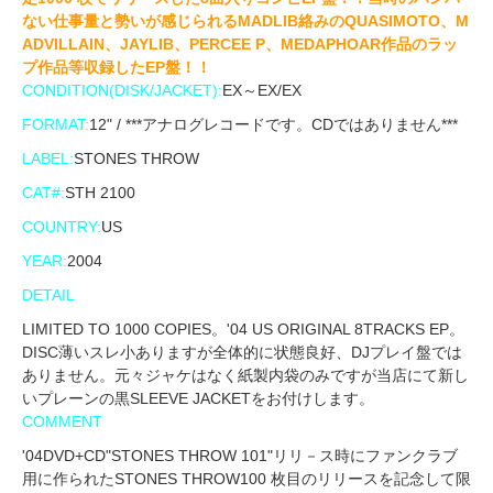
ない仕事量と勢いが感じられるMADLIB絡みのQUASIMOTO、M
ADVILLAIN、JAYLIB、PERCEE P、MEDAPHOAR作品のラッ
プ作品等収録したEP盤！！
CONDITION(DISK/JACKET):
EX～EX/EX
FORMAT:
12" / ***アナログレコードです。CDではありません***
LABEL:
STONES THROW
CAT#:
STH 2100
COUNTRY:
US
YEAR:
2004
DETAIL
LIMITED TO 1000 COPIES。'04 US ORIGINAL 8TRACKS EP。
DISC薄いスレ小ありますが全体的に状態良好、DJプレイ盤では
ありません。元々ジャケはなく紙製内袋のみですが当店にて新し
いプレーンの黒SLEEVE JACKETをお付けします。
COMMENT
'04DVD+CD"STONES THROW 101"リリ－ス時にファンクラブ
用に作られたSTONES THROW100 枚目のリリースを記念して限