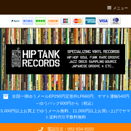
メニュー
全国一律ゆうメールEP290円定形外LP660円、ヤマト運輸540円
～ゆうパック600円から（税込）
5,000円以上お買上でゆうメール無料、11,000円以上お買い上げでヤマ
ト送料代引手数料無料
電話注文：092-834-8150