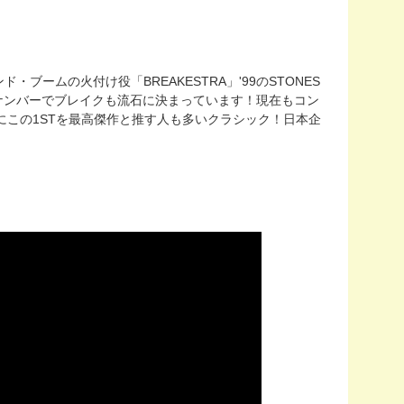
ンド・ブームの火付け役「BREAKESTRA」'99のSTONES
ク・ナンバーでブレイクも流石に決まっています！現在もコン
特にこの1STを最高傑作と推す人も多いクラシック！日本企