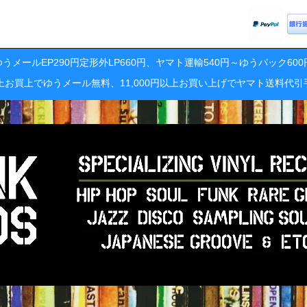
うメールEP290円定形外LP660円、ヤマト運輸540円～ゆうパック60
円以上お買上でゆうメール無料、11,000円以上お買い上げでヤマト送料代