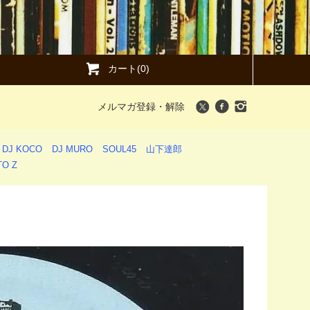
カート(0)
メルマガ登録・解除
DJ KOCO
DJ MURO
SOUL45
山下達郎
O Z