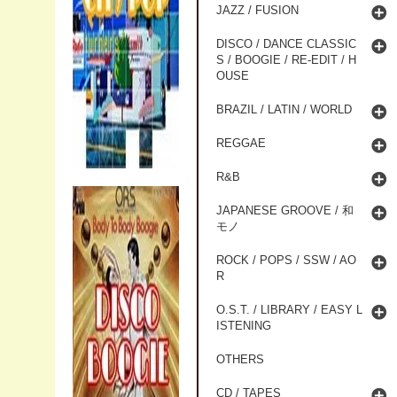
JAZZ / FUSION
DISCO / DANCE CLASSIC
S / BOOGIE / RE-EDIT / H
OUSE
BRAZIL / LATIN / WORLD
REGGAE
R&B
JAPANESE GROOVE / 和
モノ
ROCK / POPS / SSW / AO
R
O.S.T. / LIBRARY / EASY L
ISTENING
OTHERS
CD / TAPES