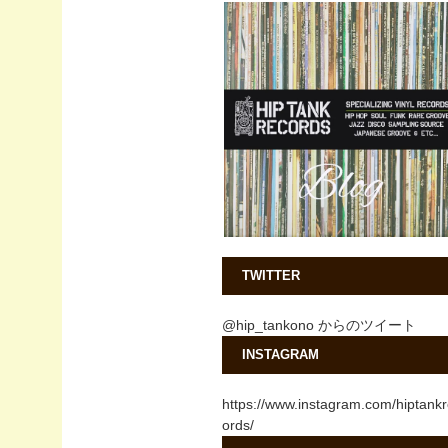
TWITTER
@hip_tankono からのツイート
INSTAGRAM
https://www.instagram.com/hiptank
ords/