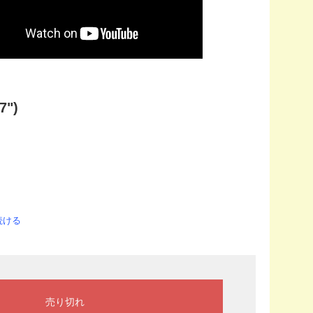
7")
続ける