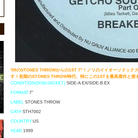
'99のSTONES THROWからの1ST 7"！ノリのイイオーソ
す！初期のSTONES THROW時代、特にこの1STを最高傑作と
CONDITION(DISK/JACKET):
SIDE-A:EX/SIDE-B:EX
FORMAT:
7"
LABEL:
STONES THROW
CAT#:
STH7002
COUNTRY:
US
YEAR:
1999