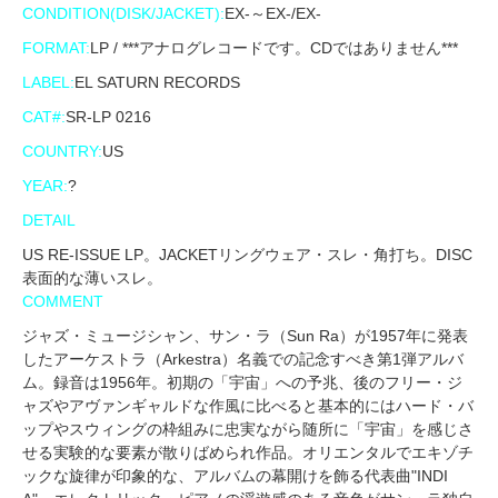
CONDITION(DISK/JACKET):
EX-～EX-/EX-
FORMAT:
LP / ***アナログレコードです。CDではありません***
LABEL:
EL SATURN RECORDS
CAT#:
SR-LP 0216
COUNTRY:
US
YEAR:
?
DETAIL
US RE-ISSUE LP。JACKETリングウェア・スレ・角打ち。DISC
表面的な薄いスレ。
COMMENT
ジャズ・ミュージシャン、サン・ラ（Sun Ra）が1957年に発表
したアーケストラ（Arkestra）名義での記念すべき第1弾アルバ
ム。録音は1956年。初期の「宇宙」への予兆、後のフリー・ジ
ャズやアヴァンギャルドな作風に比べると基本的にはハード・バ
ップやスウィングの枠組みに忠実ながら随所に「宇宙」を感じさ
せる実験的な要素が散りばめられ作品。オリエンタルでエキゾチ
ックな旋律が印象的な、アルバムの幕開けを飾る代表曲"INDI