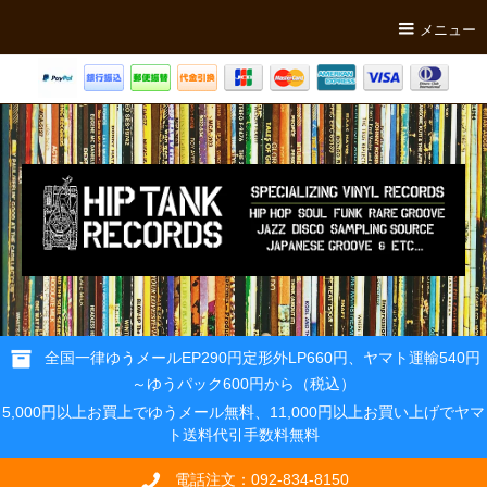
メニュー
全国一律ゆうメールEP290円定形外LP660円、ヤマト運輸540円
～ゆうパック600円から（税込）
5,000円以上お買上でゆうメール無料、11,000円以上お買い上げでヤマ
ト送料代引手数料無料
電話注文：092-834-8150