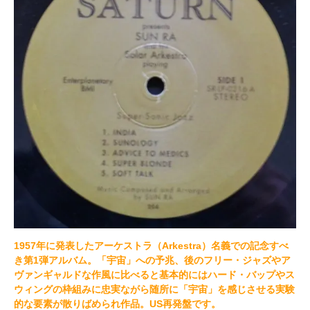
1957年に発表したアーケストラ（Arkestra）名義での記念すべ
き第1弾アルバム。「宇宙」への予兆、後のフリー・ジャズやア
ヴァンギャルドな作風に比べると基本的にはハード・バップやス
ウィングの枠組みに忠実ながら随所に「宇宙」を感じさせる実験
的な要素が散りばめられ作品。US再発盤です。