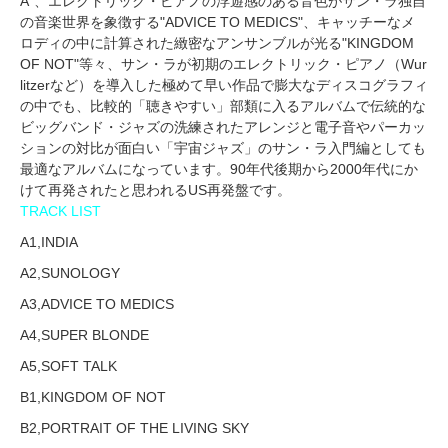
A"、エレクトリック・ピアノの浮遊感のある音色がサン・ラ独自
の音楽世界を象徴する"ADVICE TO MEDICS"、キャッチーなメ
ロディの中に計算された緻密なアンサンブルが光る"KINGDOM
OF NOT"等々、サン・ラが初期のエレクトリック・ピアノ（Wur
litzerなど）を導入した極めて早い作品で膨大なディスコグラフィ
の中でも、比較的「聴きやすい」部類に入るアルバムで伝統的な
ビッグバンド・ジャズの洗練されたアレンジと電子音やパーカッ
ションの対比が面白い「宇宙ジャズ」のサン・ラ入門編としても
最適なアルバムになっています。90年代後期から2000年代にか
けて再発されたと思われるUS再発盤です。
TRACK LIST
A1,INDIA
A2,SUNOLOGY
A3,ADVICE TO MEDICS
A4,SUPER BLONDE
A5,SOFT TALK
B1,KINGDOM OF NOT
B2,PORTRAIT OF THE LIVING SKY