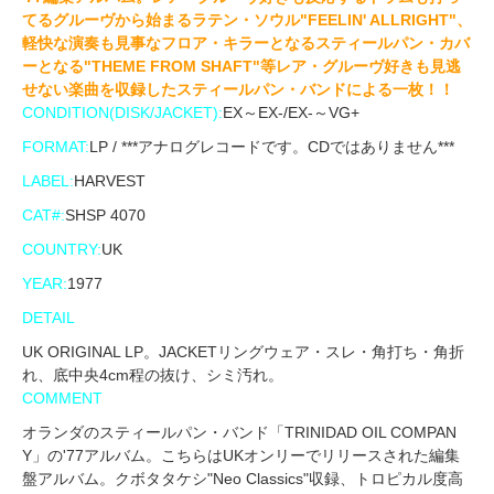
てるグルーヴから始まるラテン・ソウル"FEELIN' ALLRIGHT"、
軽快な演奏も見事なフロア・キラーとなるスティールパン・カバ
ーとなる"THEME FROM SHAFT"等レア・グルーヴ好きも見逃
せない楽曲を収録したスティールパン・バンドによる一枚！！
CONDITION(DISK/JACKET):
EX～EX-/EX-～VG+
FORMAT:
LP / ***アナログレコードです。CDではありません***
LABEL:
HARVEST
CAT#:
SHSP 4070
COUNTRY:
UK
YEAR:
1977
DETAIL
UK ORIGINAL LP。JACKETリングウェア・スレ・角打ち・角折
れ、底中央4cm程の抜け、シミ汚れ。
COMMENT
オランダのスティールパン・バンド「TRINIDAD OIL COMPAN
Y」の'77アルバム。こちらはUKオンリーでリリースされた編集
盤アルバム。クボタタケシ"Neo Classics"収録、トロピカル度高