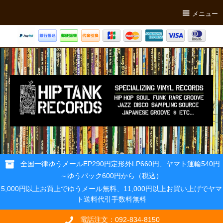
メニュー
全国一律ゆうメールEP290円定形外LP660円、ヤマト運輸540円
～ゆうパック600円から（税込）
5,000円以上お買上でゆうメール無料、11,000円以上お買い上げでヤマ
ト送料代引手数料無料
電話注文：092-834-8150