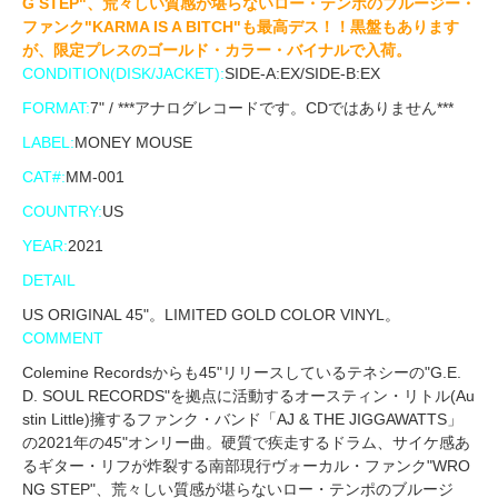
G STEP"、荒々しい質感が堪らないロー・テンポのブルージー・
ファンク"KARMA IS A BITCH"も最高デス！！黒盤もあります
が、限定プレスのゴールド・カラー・バイナルで入荷。
CONDITION(DISK/JACKET):
SIDE-A:EX/SIDE-B:EX
FORMAT:
7" / ***アナログレコードです。CDではありません***
LABEL:
MONEY MOUSE
CAT#:
MM-001
COUNTRY:
US
YEAR:
2021
DETAIL
US ORIGINAL 45"。LIMITED GOLD COLOR VINYL。
COMMENT
Colemine Recordsからも45"リリースしているテネシーの"G.E.
D. SOUL RECORDS"を拠点に活動するオースティン・リトル(Au
stin Little)擁するファンク・バンド「AJ & THE JIGGAWATTS」
の2021年の45"オンリー曲。硬質で疾走するドラム、サイケ感あ
るギター・リフが炸裂する南部現行ヴォーカル・ファンク"WRO
NG STEP"、荒々しい質感が堪らないロー・テンポのブルージ