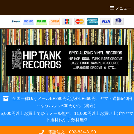
メニュー
全国一律ゆうメールEP290円定形外LP660円、ヤマト運輸540円
～ゆうパック600円から（税込）
5,000円以上お買上でゆうメール無料、11,000円以上お買い上げでヤマ
ト送料代引手数料無料
電話注文：092-834-8150