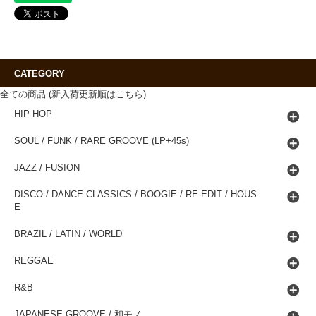
CATEGORY
全ての商品 (新入荷更新順はこちら)
HIP HOP
SOUL / FUNK / RARE GROOVE (LP+45s)
JAZZ / FUSION
DISCO / DANCE CLASSICS / BOOGIE / RE-EDIT / HOUS
E
BRAZIL / LATIN / WORLD
REGGAE
R&B
JAPANESE GROOVE / 和モノ