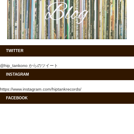
TWITTER
@hip_tankono からのツイート
INSTAGRAM
https://www.instagram.com/hiptankrecords/
FACEBOOK