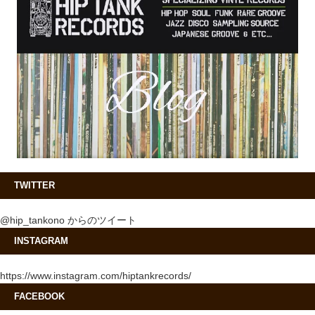
TWITTER
@hip_tankono からのツイート
INSTAGRAM
https://www.instagram.com/hiptankrecords/
FACEBOOK