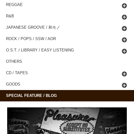
REGGAE
R&B
JAPANESE GROOVE / 和モノ
ROCK / POPS / SSW / AOR
O.S.T. / LIBRARY / EASY LISTENING
OTHERS
CD / TAPES
GOODS
SPECIAL FEATURE / BLOG