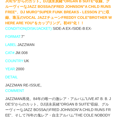
JOE'S"からのカット。DJ須永辰緒"ORGAN B SUITE"収録、グ
ルーヴィーなJAZZ BOSSAのFRED JOHNSON"A CHILD RUNS
FREE"、DJ MURO"SUPER FUNK BREAKS - LESSON 2"に収
録、珠玉のVOCAL JAZZチューンFREDDY COLE"BROTHER W
HERE ARE YOU"をカップリング。初45"化！！
CONDITION(DISK/JACKET):
SIDE-A:EX-/SIDE-B:EX-
FORMAT:
7"
LABEL:
JAZZMAN
CAT#:
JM.008
COUNTRY:
UK
YEAR:
2000
DETAIL
JAZZMAN RE-ISSUE。
COMMENT
JAZZMAN再発。84年の唯一の激レア・アルバム"LIVE AT B. B. J
OE'S"からのカット。DJ須永辰緒"ORGAN B SUITE"収録、グル
ーヴィーなJAZZ BOSSAのFRED JOHNSON"A CHILD RUNS FR
EE"、そして76年の鬼レア・自主アルバム"THE COLE NOBODY