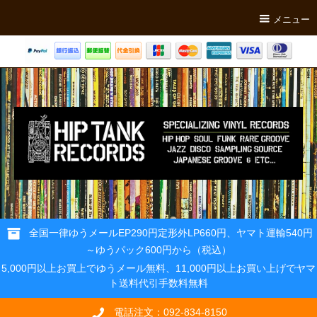
メニュー
全国一律ゆうメールEP290円定形外LP660円、ヤマト運輸540円
～ゆうパック600円から（税込）
5,000円以上お買上でゆうメール無料、11,000円以上お買い上げでヤマ
ト送料代引手数料無料
電話注文：092-834-8150