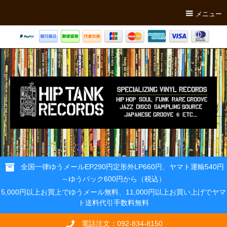
メニュー
全国一律ゆうメールEP290円定形外LP660円、ヤマト運輸540円
～ゆうパック600円から（税込）
5,000円以上お買上でゆうメール無料、11,000円以上お買い上げでヤマ
ト送料代引手数料無料
電話注文：092-834-8150