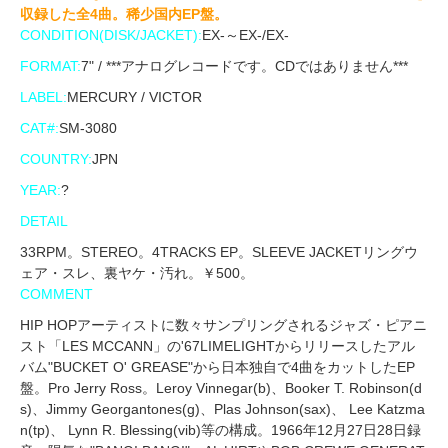
収録した全4曲。稀少国内EP盤。
CONDITION(DISK/JACKET):
EX-～EX-/EX-
FORMAT:
7" / ***アナログレコードです。CDではありません***
LABEL:
MERCURY / VICTOR
CAT#:
SM-3080
COUNTRY:
JPN
YEAR:
?
DETAIL
33RPM。STEREO。4TRACKS EP。SLEEVE JACKETリングウ
ェア・スレ、裏ヤケ・汚れ。￥500。
COMMENT
HIP HOPアーティストに数々サンプリングされるジャズ・ピアニ
スト「LES MCCANN」の'67LIMELIGHTからリリースしたアル
バム"BUCKET O' GREASE"から日本独自で4曲をカットしたEP
盤。Pro Jerry Ross。Leroy Vinnegar(b)、Booker T. Robinson(d
s)、Jimmy Georgantones(g)、Plas Johnson(sax)、 Lee Katzma
n(tp)、 Lynn R. Blessing(vib)等の構成。1966年12月27日28日録