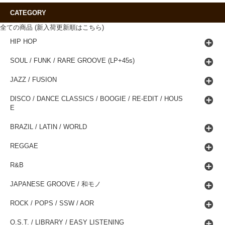
CATEGORY
全ての商品 (新入荷更新順はこちら)
HIP HOP
SOUL / FUNK / RARE GROOVE (LP+45s)
JAZZ / FUSION
DISCO / DANCE CLASSICS / BOOGIE / RE-EDIT / HOUS
E
BRAZIL / LATIN / WORLD
REGGAE
R&B
JAPANESE GROOVE / 和モノ
ROCK / POPS / SSW / AOR
O.S.T. / LIBRARY / EASY LISTENING