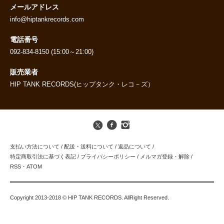
メールアドレス
info@hiptankrecords.com
電話番号
092-834-8150 (15:00～21:00)
販売業者
HIP TANK RECORDS(ヒップタンク・レコ－ズ）
支払い方法について
/
配送・送料について
/
返品について
/
特定商取引法に基づく表記
/
プライバシーポリシー
/
メルマガ登録・解除
/
RSS
・
ATOM
Copyright 2013-2018 © HIP TANK RECORDS. AllRight Reserved.