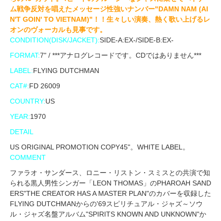
ム戦争反対を唱えたメッセージ性強いナンバー"DAMN NAM (AI
N'T GOIN' TO VIETNAM)"！！生々しい演奏、熱く歌い上げるレ
オンのヴォーカルも見事です。
CONDITION(DISK/JACKET):
SIDE-A:EX-/SIDE-B:EX-
FORMAT:
7" / ***アナログレコードです。CDではありません***
LABEL:
FLYING DUTCHMAN
CAT#:
FD 26009
COUNTRY:
US
YEAR:
1970
DETAIL
US ORIGINAL PROMOTION COPY45"。WHITE LABEL。
COMMENT
ファラオ・サンダース、ロニー・リストン・スミスとの共演で知
られる黒人男性シンガー「LEON THOMAS」のPHAROAH SAND
ERS"THE CREATOR HAS A MASTER PLAN"のカバーを収録した
FLYING DUTCHMANからの'69スピリチュアル・ジャズ～ソウ
ル・ジャズ名盤アルバム"SPIRITS KNOWN AND UNKNOWN"か