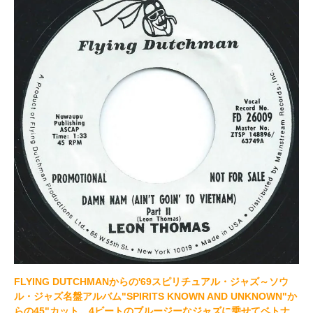
FLYING DUTCHMANからの'69スピリチュアル・ジャズ～ソウ
ル・ジャズ名盤アルバム"SPIRITS KNOWN AND UNKNOWN"か
らの45"カット。4ビートのブルージーなジャズに乗せてベトナ