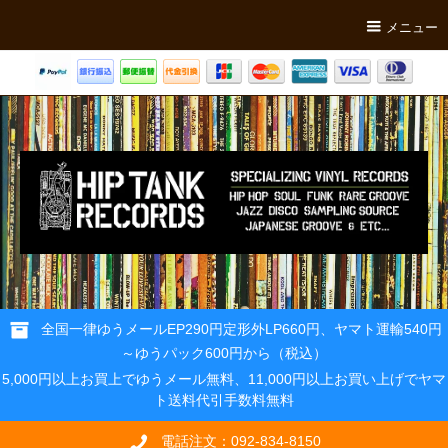
メニュー
全国一律ゆうメールEP290円定形外LP660円、ヤマト運輸540円
～ゆうパック600円から（税込）
5,000円以上お買上でゆうメール無料、11,000円以上お買い上げでヤマ
ト送料代引手数料無料
電話注文：092-834-8150