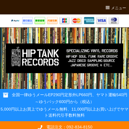
メニュー
全国一律ゆうメールEP290円定形外LP660円、ヤマト運輸540円
～ゆうパック600円から（税込）
5,000円以上お買上でゆうメール無料、11,000円以上お買い上げでヤマ
ト送料代引手数料無料
電話注文：092-834-8150