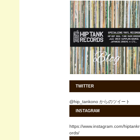
TWITTER
@hip_tankono からのツイート
INSTAGRAM
https://www.instagram.com/hiptank
ords/