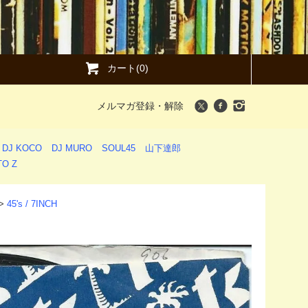
カート(0)
メルマガ登録・解除
DJ KOCO
DJ MURO
SOUL45
山下達郎
O Z
>
45's / 7INCH