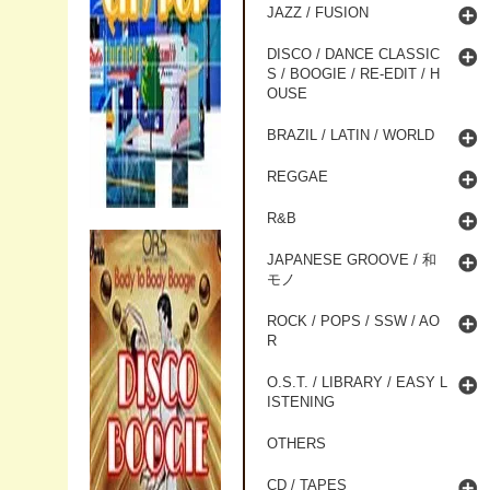
JAZZ / FUSION
DISCO / DANCE CLASSIC
S / BOOGIE / RE-EDIT / H
OUSE
BRAZIL / LATIN / WORLD
REGGAE
R&B
JAPANESE GROOVE / 和
モノ
ROCK / POPS / SSW / AO
R
O.S.T. / LIBRARY / EASY L
ISTENING
OTHERS
CD / TAPES