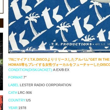
'78にマイアミT.K.DISCOよりリリースしたアルバム"GET IN THE 
HOMAS等もプレイする女性ヴォーカルをフューチャーしたDISCO C
CONDITION(DISK/JACKET):
A:EX/B:EX
FORMAT:
7"
LABEL:
LESTER RADIO CORPORATION
CAT#:
LRC-906
COUNTRY:
US
YEAR:
1978