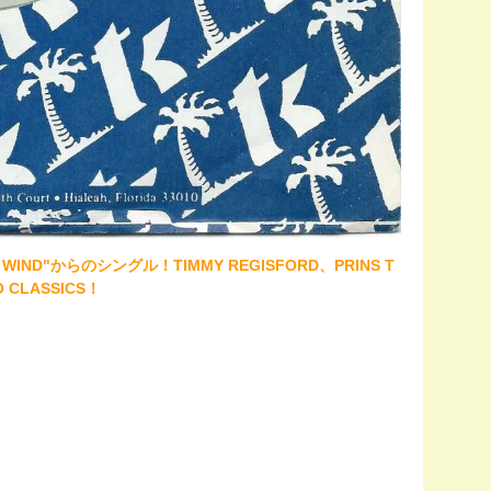
WIND"からのシングル！TIMMY REGISFORD、PRINS T
LASSICS！