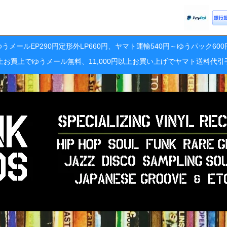
うメールEP290円定形外LP660円、ヤマト運輸540円～ゆうパック60
円以上お買上でゆうメール無料、11,000円以上お買い上げでヤマト送料代