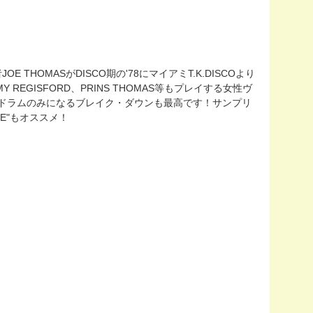
E THOMASがDISCO期の'78にマイアミT.K.DISCOより
MY REGISFORD、PRINS THOMAS等もプレイする女性ヴ
ースとドラムのみになるブレイク・ダウンも最高です！サンプリ
CE"もオススメ！