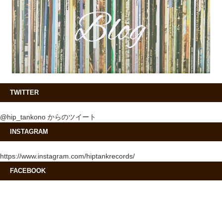
TWITTER
@hip_tankono からのツイート
INSTAGRAM
https://www.instagram.com/hiptankrecords/
FACEBOOK