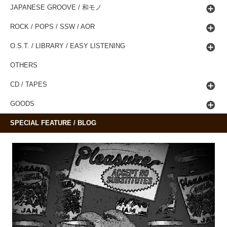
JAPANESE GROOVE / 和モノ
ROCK / POPS / SSW / AOR
O.S.T. / LIBRARY / EASY LISTENING
OTHERS
CD / TAPES
GOODS
SPECIAL FEATURE / BLOG