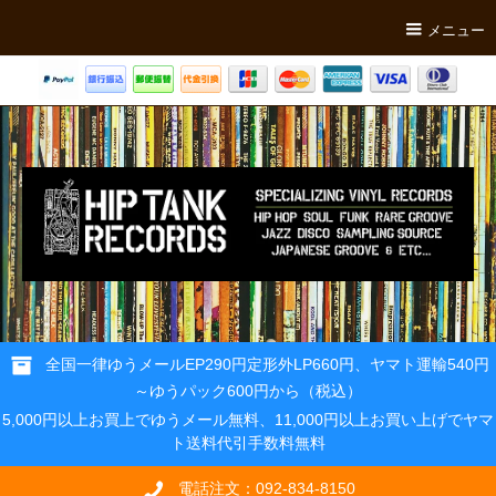
メニュー
全国一律ゆうメールEP290円定形外LP660円、ヤマト運輸540円
～ゆうパック600円から（税込）
5,000円以上お買上でゆうメール無料、11,000円以上お買い上げでヤマ
ト送料代引手数料無料
電話注文：092-834-8150