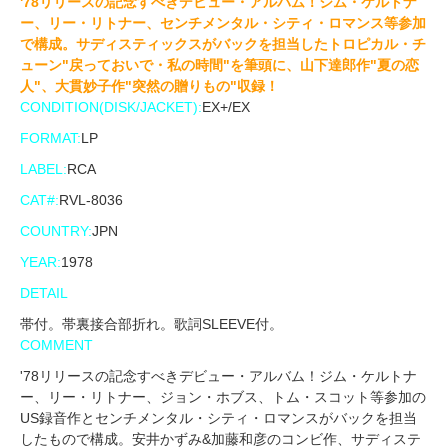
'78リリースの記念すべきデビュー・アルバム！ジム・ケルトナ
ー、リー・リトナー、センチメンタル・シティ・ロマンス等参加
で構成。サディスティックスがバックを担当したトロピカル・チ
ューン"戻っておいで・私の時間"を筆頭に、山下達郎作"夏の恋
人"、大貫妙子作"突然の贈りもの"収録！
CONDITION(DISK/JACKET):
EX+/EX
FORMAT:
LP
LABEL:
RCA
CAT#:
RVL-8036
COUNTRY:
JPN
YEAR:
1978
DETAIL
帯付。帯裏接合部折れ。歌詞SLEEVE付。
COMMENT
'78リリースの記念すべきデビュー・アルバム！ジム・ケルトナ
ー、リー・リトナー、ジョン・ホブス、トム・スコット等参加の
US録音作とセンチメンタル・シティ・ロマンスがバックを担当
したもので構成。安井かずみ&加藤和彦のコンビ作、サディステ