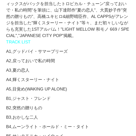
ィックスがバックを担当したトロピカル・チューン"戻っておい
で・私の時間"を筆頭に、山下達郎作"夏の恋人"、大貫妙子作"突
然の贈りもの"、高橋ユキヒロ&細野晴臣作、AL CAPPSがアレン
ジを担当した"輝くスターリー・ナイト"等々、まだ初々しいなが
らも充実した1STアルバム！"LIGHT MELLOW 和モノ 669 / SPE
CIAL","JAPANESE CITY POP"掲載。
TRACK LIST
A1,グッドバイ・サマーブリーズ
A2,戻っておいで私の時間
A3,夏の恋人
A4,輝くスターリー・ナイト
A5,目覚め(WAKING UP ALONE)
B1,ジャスト・フレンド
B2,突然の贈りもの
B3,おかしな二人
B4,ムーンライト・ホールド・ミー・タイト
B5,サンタモニカ・ハイウェイ