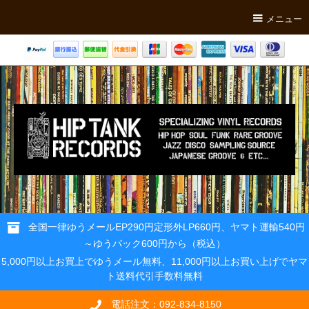
メニュー
全国一律ゆうメールEP290円定形外LP660円、ヤマト運輸540円
～ゆうパック600円から（税込）
5,000円以上お買上でゆうメール無料、11,000円以上お買い上げでヤマ
ト送料代引手数料無料
電話注文：092-834-8150