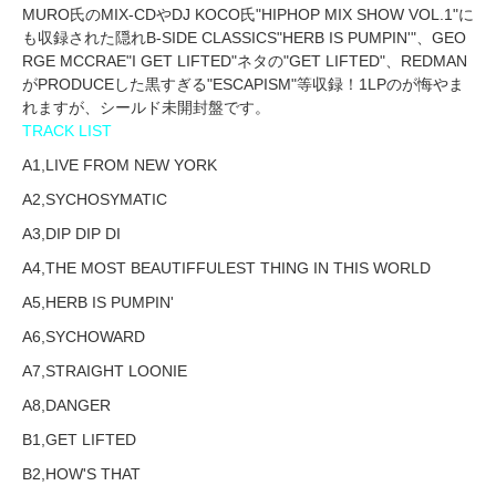
MURO氏のMIX-CDやDJ KOCO氏"HIPHOP MIX SHOW VOL.1"に
も収録された隠れB-SIDE CLASSICS"HERB IS PUMPIN'"、GEO
RGE MCCRAE"I GET LIFTED"ネタの"GET LIFTED"、REDMAN
がPRODUCEした黒すぎる"ESCAPISM"等収録！1LPのが悔やま
れますが、シールド未開封盤です。
TRACK LIST
A1,LIVE FROM NEW YORK
A2,SYCHOSYMATIC
A3,DIP DIP DI
A4,THE MOST BEAUTIFFULEST THING IN THIS WORLD
A5,HERB IS PUMPIN'
A6,SYCHOWARD
A7,STRAIGHT LOONIE
A8,DANGER
B1,GET LIFTED
B2,HOW'S THAT