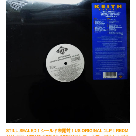
STILL SEALED！シールド未開封！US ORIGINAL 1LP！REDM