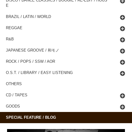
DISCO / DANCE CLASSICS / BOOGIE / RE-EDIT / HOUS
E
BRAZIL / LATIN / WORLD
REGGAE
R&B
JAPANESE GROOVE / 和モノ
ROCK / POPS / SSW / AOR
O.S.T. / LIBRARY / EASY LISTENING
OTHERS
CD / TAPES
GOODS
SPECIAL FEATURE / BLOG