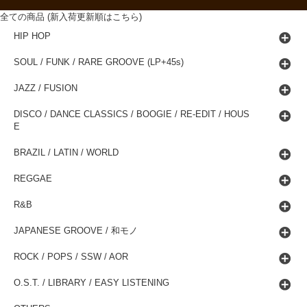
全ての商品 (新入荷更新順はこちら)
HIP HOP
SOUL / FUNK / RARE GROOVE (LP+45s)
JAZZ / FUSION
DISCO / DANCE CLASSICS / BOOGIE / RE-EDIT / HOUS
E
BRAZIL / LATIN / WORLD
REGGAE
R&B
JAPANESE GROOVE / 和モノ
ROCK / POPS / SSW / AOR
O.S.T. / LIBRARY / EASY LISTENING