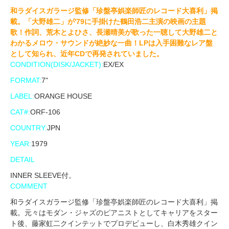
和ラダイスガラージ監修「珍盤亭娯楽師匠のレコード大喜利」掲
載。「大野雄二」が'79に手掛けた鶴田浩二主演の映画の主題
歌！作詞、荒木とよひさ、長瀬晴美が歌った一聴して大野雄二と
わかるメロウ・サウンドが絶妙な一曲！LPは入手困難なレア盤
として知られ、近年CDで再発されていました。
CONDITION(DISK/JACKET):
EX/EX
FORMAT:
7"
LABEL:
ORANGE HOUSE
CAT#:
ORF-106
COUNTRY:
JPN
YEAR:
1979
DETAIL
INNER SLEEVE付。
COMMENT
和ラダイスガラージ監修「珍盤亭娯楽師匠のレコード大喜利」掲
載。元々はモダン・ジャズのピアニストとしてキャリアをスター
ト後、藤家虹二クインテットでプロデビューし、白木秀雄クイン