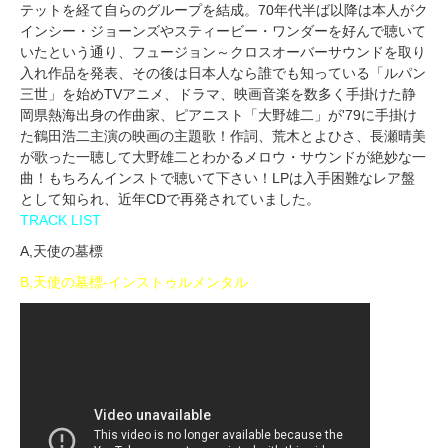
テットを経て自らのグループを結成。70年代半ば以降は本人がク
インシー・ジョーンズやスティービー・ワンダーを好んで聴いて
いたという通り、フュージョン～クロスオーバーサウンドを取り
入れ作品を発表、その後は日本人なら誰でも知っている「ルパン
三世」を始めTVアニメ、ドラマ、映画音楽を数多く手掛けた静
岡県熱海出身の作曲家、ピアニスト「大野雄二」が'79に手掛け
た鶴田浩二主演の映画の主題歌！作詞、荒木とよひさ、長瀬晴美
が歌った一聴して大野雄二とわかるメロウ・サウンドが絶妙な一
曲！もちろんインストで聴いて下さい！LPは入手困難なレア盤
として知られ、近年CDで再発されていました。
TRACK LIST
A,天使の墓標
B,天使の墓標-インストゥルメンタル