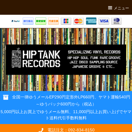
メニュー
全国一律ゆうメールEP290円定形外LP660円、ヤマト運輸540円
～ゆうパック600円から（税込）
5,000円以上お買上でゆうメール無料、11,000円以上お買い上げでヤマ
ト送料代引手数料無料
電話注文：092-834-8150