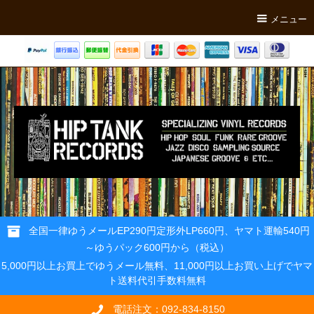
メニュー
全国一律ゆうメールEP290円定形外LP660円、ヤマト運輸540円
～ゆうパック600円から（税込）
5,000円以上お買上でゆうメール無料、11,000円以上お買い上げでヤマ
ト送料代引手数料無料
電話注文：092-834-8150