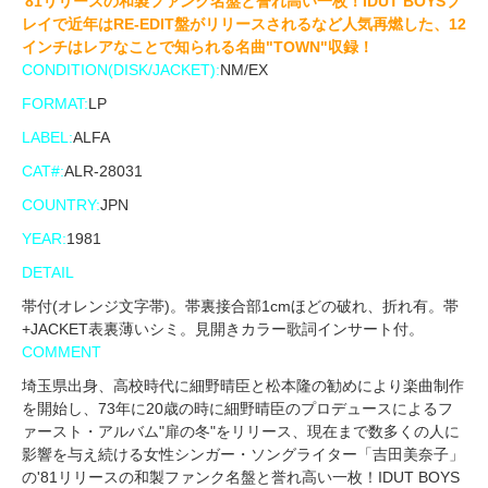
'81リリースの和製ファンク名盤と誉れ高い一枚！IDUT BOYSプ
レイで近年はRE-EDIT盤がリリースされるなど人気再燃した、12
インチはレアなことで知られる名曲"TOWN"収録！
CONDITION(DISK/JACKET):
NM/EX
FORMAT:
LP
LABEL:
ALFA
CAT#:
ALR-28031
COUNTRY:
JPN
YEAR:
1981
DETAIL
帯付(オレンジ文字帯)。帯裏接合部1cmほどの破れ、折れ有。帯
+JACKET表裏薄いシミ。見開きカラー歌詞インサート付。
COMMENT
埼玉県出身、高校時代に細野晴臣と松本隆の勧めにより楽曲制作
を開始し、73年に20歳の時に細野晴臣のプロデュースによるフ
ァースト・アルバム"扉の冬"をリリース、現在まで数多くの人に
影響を与え続ける女性シンガー・ソングライター「吉田美奈子」
の'81リリースの和製ファンク名盤と誉れ高い一枚！IDUT BOYS