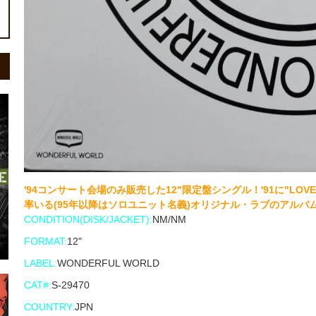
'94コンサート会場のみ販売した12"限定盤シングル！'91に"LOVE!
率いる(95年以降はソロユニット名義)オリジナル・ラブのアルバム
CONDITION(DISK/JACKET):
NM/NM
FORMAT:
12"
LABEL:
WONDERFUL WORLD
CAT#:
S-29470
COUNTRY:
JPN