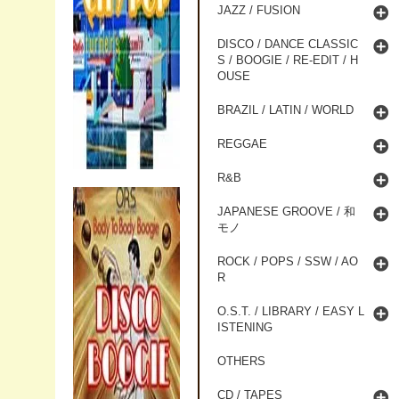
JAZZ / FUSION
DISCO / DANCE CLASSIC
S / BOOGIE / RE-EDIT / H
OUSE
BRAZIL / LATIN / WORLD
REGGAE
R&B
JAPANESE GROOVE / 和
モノ
ROCK / POPS / SSW / AO
R
O.S.T. / LIBRARY / EASY L
ISTENING
OTHERS
CD / TAPES