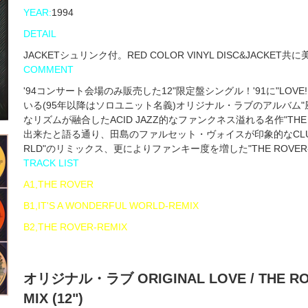
YEAR:
1994
DETAIL
JACKETシュリンク付。RED COLOR VINYL DISC&JACKET共
COMMENT
'94コンサート会場のみ販売した12"限定盤シングル！'91に"LOVE!
いる(95年以降はソロユニット名義)オリジナル・ラブのアルバム"
なリズムが融合したACID JAZZ的なファンクネス溢れる名作"THE R
出来たと語る通り、田島のファルセット・ヴォイスが印象的なCLUB仕様
RLD"のリミックス、更によりファンキー度を増した"THE ROVER-
TRACK LIST
A1,THE ROVER
B1,IT'S A WONDERFUL WORLD-REMIX
B2,THE ROVER-REMIX
オリジナル・ラブ ORIGINAL LOVE / THE ROV
MIX (12")