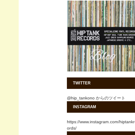
TWITTER
@hip_tankono からのツイート
INSTAGRAM
https://www.instagram.com/hiptank
ords/