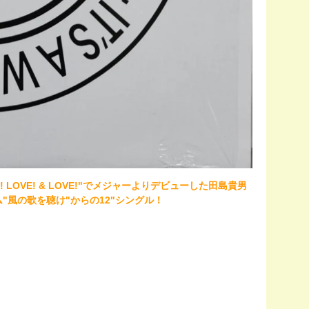
 LOVE! & LOVE!"でメジャーよりデビューした田島貴男
"風の歌を聴け"からの12"シングル！