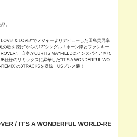
に美品。
 LOVE! & LOVE!"でメジャーよりデビューした田島貴男率
風の歌を聴け"からの12"シングル！ホーン隊とファンキー
OVER"、自身がCURTIS MAYFIELDにインスパイアされ
のリミックスに昇華した"IT'S A WONDERFUL WO
REMIX"の3TRACKSを収録！USプレス盤！
ER / IT'S A WONDERFUL WORLD-RE