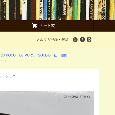
カート(0)
メルマガ登録・解除
DJ KOCO
DJ MURO
SOUL45
山下達郎
O Z
・ミュージック