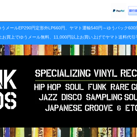
うメールEP290円定形外LP660円、ヤマト運輸540円～ゆうパック60
円以上お買上でゆうメール無料、11,000円以上お買い上げでヤマト送料代