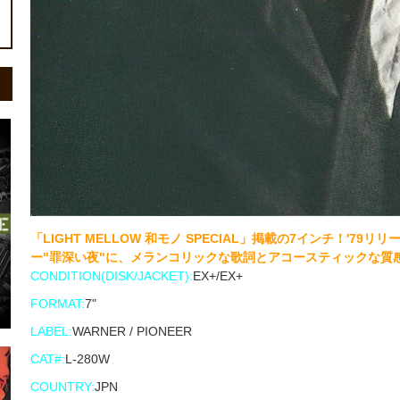
「LIGHT MELLOW 和モノ SPECIAL」掲載の7インチ！'
ー"罪深い夜"に、メランコリックな歌詞とアコースティックな質
CONDITION(DISK/JACKET):
EX+/EX+
FORMAT:
7"
LABEL:
WARNER / PIONEER
CAT#:
L-280W
COUNTRY:
JPN