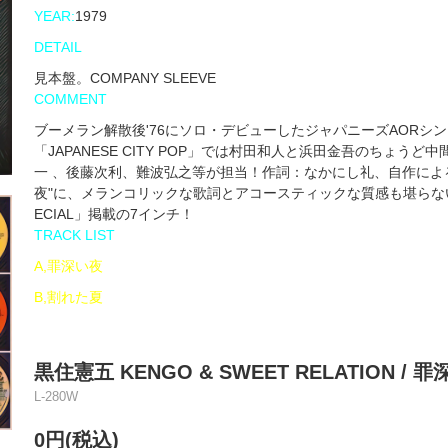
YEAR:
1979
DETAIL
見本盤。COMPANY SLEEVE
COMMENT
ブーメラン解散後'76にソロ・デビューしたジャパニーズAORシ
「JAPANESE CITY POP」では村田和人と浜田金吾のちょう
一 、後藤次利、難波弘之等が担当！作詞：なかにし礼、自作によ
夜"に、メランコリックな歌詞とアコースティックな質感も堪らないスロウ
ECIAL」掲載の7インチ！
TRACK LIST
A,罪深い夜
B,割れた夏
黒住憲五 KENGO & SWEET RELATION / 罪
L-280W
0円(税込)