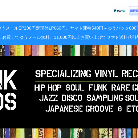
うメールEP290円定形外LP660円、ヤマト運輸540円～ゆうパック60
円以上お買上でゆうメール無料、11,000円以上お買い上げでヤマト送料代