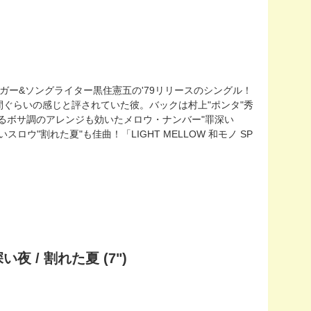
ンガー&ソングライター黒住憲五の'79リリースのシングル！
ど中間ぐらいの感じと評されていた彼。バックは村上"ポンタ"秀
るボサ調のアレンジも効いたメロウ・ナンバー"罪深い
"割れた夏"も佳曲！「LIGHT MELLOW 和モノ SP
深い夜 / 割れた夏 (7")