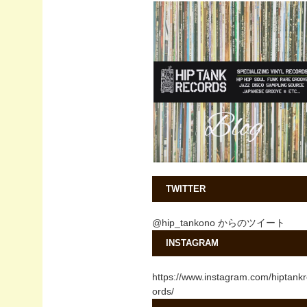
TWITTER
@hip_tankono からのツイート
INSTAGRAM
https://www.instagram.com/hiptank
ords/