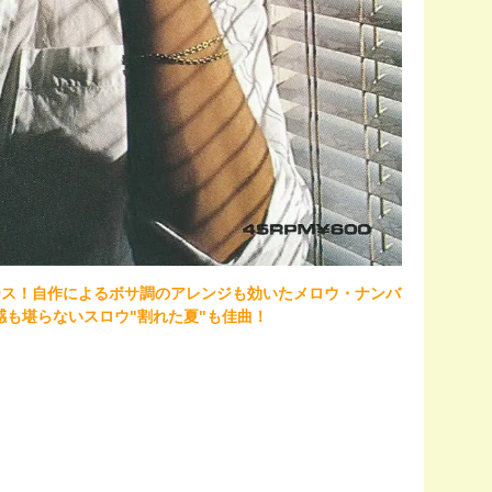
79リリース！自作によるボサ調のアレンジも効いたメロウ・ナンバ
感も堪らないスロウ"割れた夏"も佳曲！