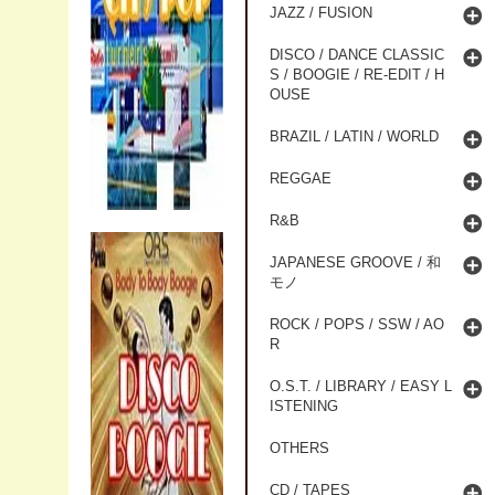
JAZZ / FUSION
DISCO / DANCE CLASSIC
S / BOOGIE / RE-EDIT / H
OUSE
BRAZIL / LATIN / WORLD
REGGAE
R&B
JAPANESE GROOVE / 和
モノ
ROCK / POPS / SSW / AO
R
O.S.T. / LIBRARY / EASY L
ISTENING
OTHERS
CD / TAPES