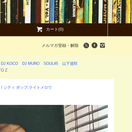
カート(0)
メルマガ登録・解除
DJ KOCO
DJ MURO
SOUL45
山下達郎
O Z
LOW / シティ ポップ,ライトメロウ