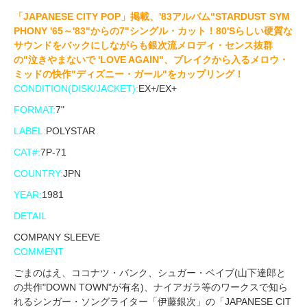
「JAPANESE CITY POP」掲載、'83アルバム"STARDUST SYM
PHONY '65～'83"からの7"シングル・カット！80'Sらしい硬質な
サウンドをバックにしながらも銀次流メロディ・センス抜群
の"泣きやまないで 'LOVE AGAIN"、ブレイクから入るメロウ・
ミッドの快作"ディズニー・ガール"をカップリング！
CONDITION(DISK/JACKET):
EX+/EX+
FORMAT:
7"
LABEL:
POLYSTAR
CAT#:
7P-71
COUNTRY:
JPN
YEAR:
1981
DETAIL
COMPANY SLEEVE
COMMENT
ごまのはえ、ココナツ・バンク、シュガー・ベイブ(山下達郎と
の共作"DOWN TOWN"が有名)、ナイアガラ等のワークスで知ら
れるシンガー・ソングライター「伊藤銀次」の「JAPANESE CIT