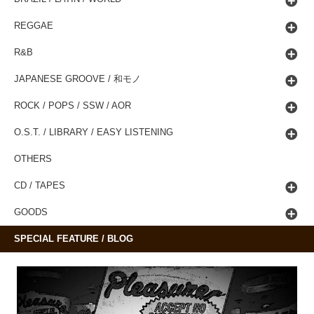
REGGAE
R&B
JAPANESE GROOVE / 和モノ
ROCK / POPS / SSW / AOR
O.S.T. / LIBRARY / EASY LISTENING
OTHERS
CD / TAPES
GOODS
SPECIAL FEATURE / BLOG