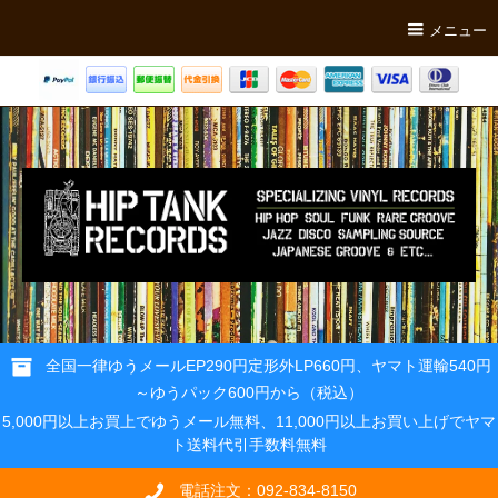
メニュー
全国一律ゆうメールEP290円定形外LP660円、ヤマト運輸540円
～ゆうパック600円から（税込）
5,000円以上お買上でゆうメール無料、11,000円以上お買い上げでヤマ
ト送料代引手数料無料
電話注文：092-834-8150