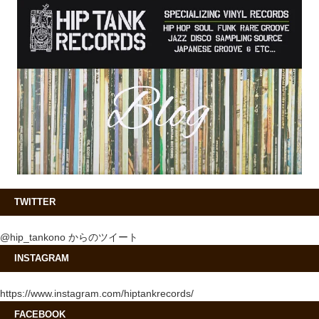
TWITTER
@hip_tankono からのツイート
INSTAGRAM
https://www.instagram.com/hiptankrecords/
FACEBOOK