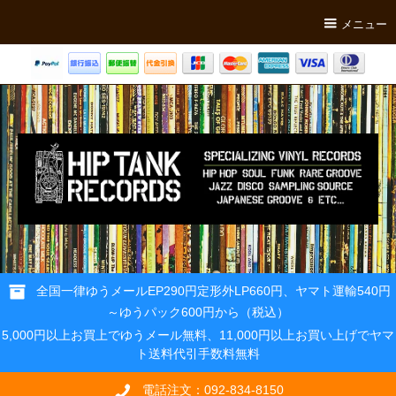
メニュー
全国一律ゆうメールEP290円定形外LP660円、ヤマト運輸540円
～ゆうパック600円から（税込）
5,000円以上お買上でゆうメール無料、11,000円以上お買い上げでヤマ
ト送料代引手数料無料
電話注文：092-834-8150