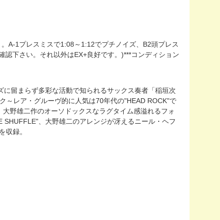
-1プレスミスで1:08～1:12でプチノイズ、B2頭プレス
確認下さい。それ以外はEX+良好です。)***コンディション
ズに留まらず多彩な活動で知られるサックス奏者「稲垣次
ック～レア・グルーヴ的に人気は70年代の"HEAD ROCK"で
！大野雄二作のオーソドックスなラグタイム感溢れるフォ
 WAVE SHUFFLE"、大野雄二のアレンジが冴えるニール・ヘフ
等を収録。