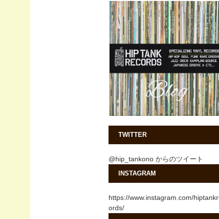
TWITTER
@hip_tankono からのツイート
INSTAGRAM
https://www.instagram.com/hiptank
ords/