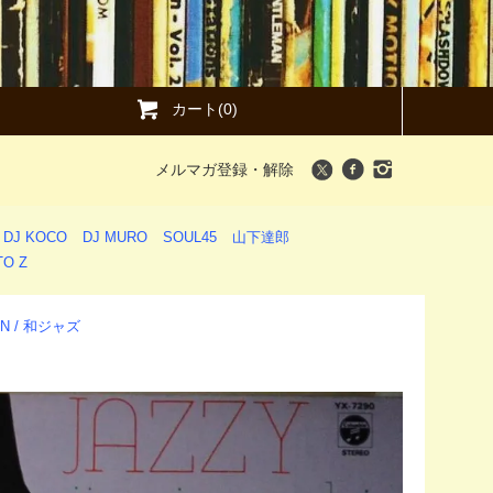
カート(0)
メルマガ登録・解除
DJ KOCO
DJ MURO
SOUL45
山下達郎
O Z
ION / 和ジャズ