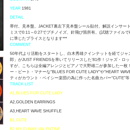
YEAR:
1981
DETAIL
帯付。見本盤。JACKET裏左下見本盤シール貼付。解説インサート。A
ミスで0:11～0:27でプチノイズ、針飛び箇所有。(試聴ファイルで
に準じたプライスとなります***
COMMENT
50年代より活動をスタートし、白木秀雄クインテットを経てジャ
郎」がJUST FRIENDSを率いてリリースした'81作！ジャズ・ロ
すが、こちらは全編アレンジとピアノで大野雄二が参加した一枚
ー・ビート・マナーな"BLUES FOR CUTE LADY"や"HEART
ティがカウント・ベイシー楽団の為に作った名曲カバー"CUTE"
TRACK LIST
A1,BLUES FOR CUTE LADY
A2,GOLDEN EARRINGS
A3,HEART WAVE SHUFFLE
B1,CUTE
B2,MY FUNNY VALENTINE