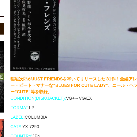
稲垣次郎がJUST FRIENDSを率いてリリースした'81作！全
ー・ビート・マナーな"BLUES FOR CUTE LADY"、ニー
ー"CUTE"等を収録。
CONDITION(DISK/JACKET):
VG+～VG/EX
FORMAT:
LP
LABEL:
COLUMBIA
CAT#:
YX-7290
COUNTRY:
JPN