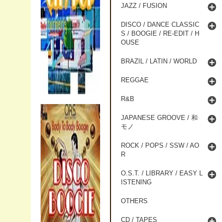
JAZZ / FUSION
DISCO / DANCE CLASSIC
S / BOOGIE / RE-EDIT / H
OUSE
BRAZIL / LATIN / WORLD
REGGAE
R&B
JAPANESE GROOVE / 和
モノ
ROCK / POPS / SSW / AO
R
O.S.T. / LIBRARY / EASY L
ISTENING
OTHERS
CD / TAPES