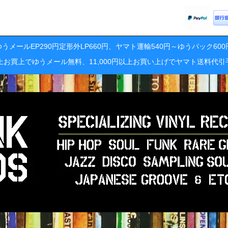
うメールEP290円定形外LP660円、ヤマト運輸540円～ゆうパック60
円以上お買上でゆうメール無料、11,000円以上お買い上げでヤマト送料代