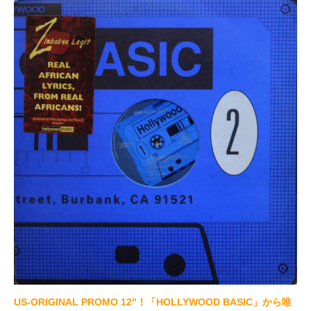
US-ORIGINAL PROMO 12"！「HOLLYWOOD BASIC」から唯