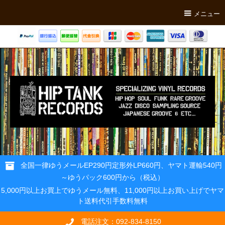
メニュー
全国一律ゆうメールEP290円定形外LP660円、ヤマト運輸540円
～ゆうパック600円から（税込）
5,000円以上お買上でゆうメール無料、11,000円以上お買い上げでヤマ
ト送料代引手数料無料
電話注文：092-834-8150