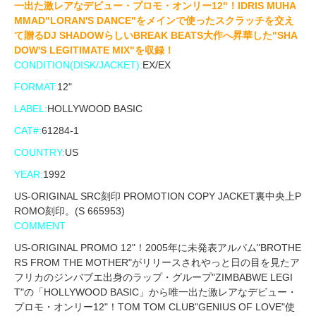
一出た激レアなデビュー・プロモ・オンリー12"！IDRIS MUHA
MMAD"LORAN'S DANCE"をメインで使ったスクラッチを交え
て贈るDJ SHADOWらしいBREAK BEATS大作へ昇華した"SHA
DOW'S LEGITIMATE MIX"を収録！
CONDITION(DISK/JACKET):
EX/EX
FORMAT:
12"
LABEL:
HOLLYWOOD BASIC ‎
CAT#:
61284-1
COUNTRY:
US
YEAR:
1992
US-ORIGINAL SRC刻印 PROMOTION COPY JACKET裏中央上P
ROMO刻印。(S 665953)
COMMENT
US-ORIGINAL PROMO 12"！2005年に未発表アルバム"BROTHE
RS FROM THE MOTHER"がリリースされやっと日の目を見たア
フリカのジンバブエ出身のラップ・グループ"ZIMBABWE LEGI
T"の「HOLLYWOOD BASIC」から唯一出た激レアなデビュー・
プロモ・オンリー12"！TOM TOM CLUB"GENIUS OF LOVE"使