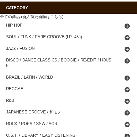
CATEGORY
全ての商品 (新入荷更新順はこちら)
HIP HOP
SOUL / FUNK / RARE GROOVE (LP+45s)
JAZZ / FUSION
DISCO / DANCE CLASSICS / BOOGIE / RE-EDIT / HOUS
E
BRAZIL / LATIN / WORLD
REGGAE
R&B
JAPANESE GROOVE / 和モノ
ROCK / POPS / SSW / AOR
O.S.T. / LIBRARY / EASY LISTENING