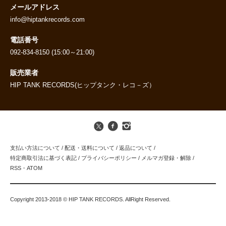
メールアドレス
info@hiptankrecords.com
電話番号
092-834-8150 (15:00～21:00)
販売業者
HIP TANK RECORDS(ヒップタンク・レコ－ズ）
支払い方法について
/
配送・送料について
/
返品について
/
特定商取引法に基づく表記
/
プライバシーポリシー
/
メルマガ登録・解除
/
RSS
・
ATOM
Copyright 2013-2018 © HIP TANK RECORDS. AllRight Reserved.