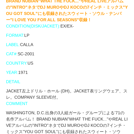
BRAND NUBIAN"WHAT THE FUCK..."やREAL LIVEアルバム
の"INTRO"ネタでDJ MUROやDJ KOCOの7インチ・ミックス"Y
OU GOT SOUL"にも収録されたスウィート・ソウル・ナンバ
ー"I LOVE YOU FOR ALL SEASONS"収録！
CONDITION(DISK/JACKET):
EX/EX-
FORMAT:
LP
LABEL:
CALLA
CAT#:
SC-2001
COUNTRY:
US
YEAR:
1971
DETAIL
JACKET左上ドリル・ホール (DH)。JACKET表リングウェア、ス
レ。COMPANY SLEEVE付。
COMMENT
WASHINGTON, D.C.出身の3人組ガール・グループによる'71の
名作アルバム！ BRAND NUBIAN"WHAT THE FUCK..."やREAL LI
VEアルバムの"INTRO"ネタでDJ MUROやDJ KOCOの7インチ・
ミックス"YOU GOT SOUL"にも収録されたスウィート・ソウ