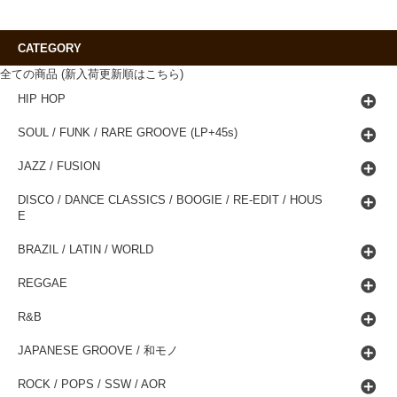
CATEGORY
全ての商品 (新入荷更新順はこちら)
HIP HOP
SOUL / FUNK / RARE GROOVE (LP+45s)
JAZZ / FUSION
DISCO / DANCE CLASSICS / BOOGIE / RE-EDIT / HOUS
E
BRAZIL / LATIN / WORLD
REGGAE
R&B
JAPANESE GROOVE / 和モノ
ROCK / POPS / SSW / AOR