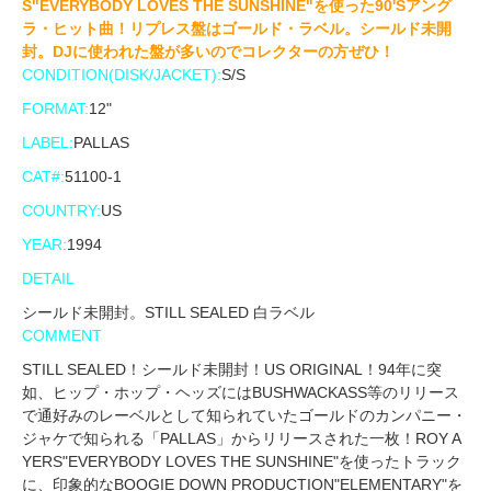
S"EVERYBODY LOVES THE SUNSHINE"を使った90'Sアング
ラ・ヒット曲！リプレス盤はゴールド・ラベル。シールド未開
封。DJに使われた盤が多いのでコレクターの方ぜひ！
CONDITION(DISK/JACKET):
S/S
FORMAT:
12"
LABEL:
PALLAS
CAT#:
51100-1
COUNTRY:
US
YEAR:
1994
DETAIL
シールド未開封。STILL SEALED 白ラベル
COMMENT
STILL SEALED！シールド未開封！US ORIGINAL！94年に突
如、ヒップ・ホップ・ヘッズにはBUSHWACKASS等のリリース
で通好みのレーベルとして知られていたゴールドのカンパニー・
ジャケで知られる「PALLAS」からリリースされた一枚！ROY A
YERS"EVERYBODY LOVES THE SUNSHINE"を使ったトラック
に、印象的なBOOGIE DOWN PRODUCTION"ELEMENTARY"を