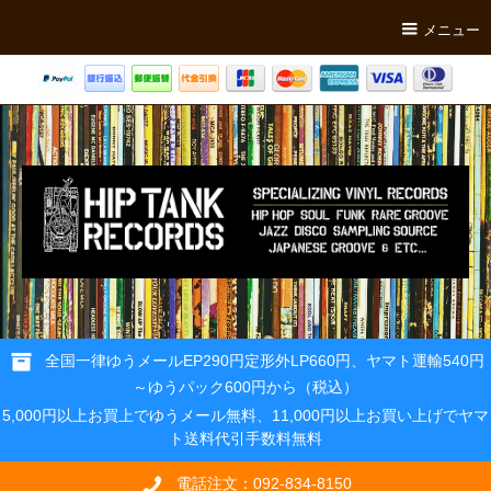
メニュー
全国一律ゆうメールEP290円定形外LP660円、ヤマト運輸540円
～ゆうパック600円から（税込）
5,000円以上お買上でゆうメール無料、11,000円以上お買い上げでヤマ
ト送料代引手数料無料
電話注文：092-834-8150