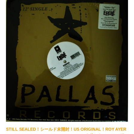
STILL SEALED！シールド未開封！US ORIGINAL！ROY AYER