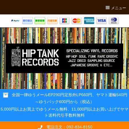
メニュー
全国一律ゆうメールEP290円定形外LP660円、ヤマト運輸540円
～ゆうパック600円から（税込）
5,000円以上お買上でゆうメール無料、11,000円以上お買い上げでヤマ
ト送料代引手数料無料
電話注文：092-834-8150