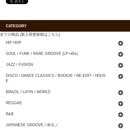
CATEGORY
全ての商品 (新入荷更新順はこちら)
HIP HOP
SOUL / FUNK / RARE GROOVE (LP+45s)
JAZZ / FUSION
DISCO / DANCE CLASSICS / BOOGIE / RE-EDIT / HOUS
E
BRAZIL / LATIN / WORLD
REGGAE
R&B
JAPANESE GROOVE / 和モノ