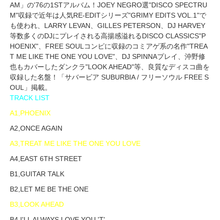
AM」の'76の1STアルバム！JOEY NEGRO選"DISCO SPECTRU
M"収録で近年は人気RE-EDITシリーズ"GRIMY EDITS VOL.1"で
も使われ、LARRY LEVAN、GILLES PETERSON、DJ HARVEY
等数多くのDJにプレイされる高揚感溢れるDISCO CLASSICS"P
HOENIX"、FREE SOULコンピに収録のコミアゲ系の名作"TREA
T ME LIKE THE ONE YOU LOVE"、DJ SPINNAプレイ、沖野修
也もカバーしたダンクラ"LOOK AHEAD"等、良質なディスコ曲を
収録した名盤！「サバービア SUBURBIA / フリーソウル FREE S
OUL」掲載。
TRACK LIST
A1,PHOENIX
A2,ONCE AGAIN
A3,TREAT ME LIKE THE ONE YOU LOVE
A4,EAST 6TH STREET
B1,GUITAR TALK
B2,LET ME BE THE ONE
B3,LOOK AHEAD
B4,I'LL ALWAYS LOVE YOU 'T'