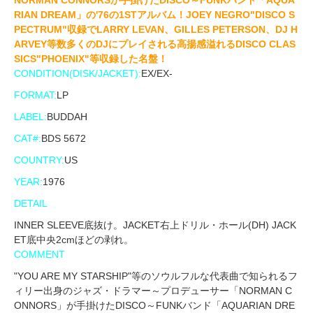
RIAN DREAM」の'76の1STアルバム！JOEY NEGRO"DISCO S
PECTRUM"収録でLARRY LEVAN、GILLES PETERSON、DJ H
ARVEY等数多くのDJにプレイされる高揚感溢れるDISCO CLAS
SICS"PHOENIX"等収録した名盤！
CONDITION(DISK/JACKET):
EX/EX-
FORMAT:
LP
LABEL:
BUDDAH
CAT#:
BDS 5672
COUNTRY:
US
YEAR:
1976
DETAIL
INNER SLEEVE底抜け。JACKET右上ドリル・ホール(DH) JACK
ET底中央2cmほどの剥れ。
COMMENT
"YOU ARE MY STARSHIP"等のソウルフルな代表曲で知られるフ
ィリー出身のジャズ・ドラマー～プロデューサー「NORMAN C
ONNORS」が手掛けたDISCO～FUNKバンド「AQUARIAN DRE