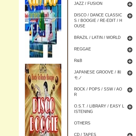
JAZZ / FUSION
DISCO / DANCE CLASSIC
S / BOOGIE / RE-EDIT / H
OUSE
BRAZIL / LATIN / WORLD
REGGAE
R&B
JAPANESE GROOVE / 和
モノ
ROCK / POPS / SSW / AO
R
O.S.T. / LIBRARY / EASY L
ISTENING
OTHERS
CD / TAPES