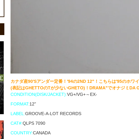
カナダ産90'Sアンダー定番！'94の2ND 12"！こちらは'95
(表記はGHETTOのTが少ないGHETO)！DRAMA"でオナジミDA GRA
CONDITION(DISK/JACKET):
VG+/VG+～EX-
FORMAT:
12"
LABEL:
GROOVE-A-LOT RECORDS ‎
CAT#:
QLPS 7090
COUNTRY:
CANADA