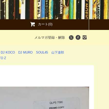
カート(0)
メルマガ登録・解除
DJ KOCO
DJ MURO
SOUL45
山下達郎
O Z