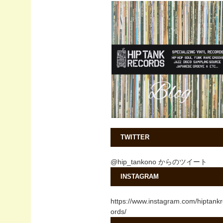
TWITTER
@hip_tankono からのツイート
INSTAGRAM
https://www.instagram.com/hiptank
ords/