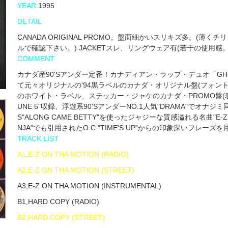
YEAR:
1995
DETAIL
CANADA ORIGINAL PROMO。盤面細かいスリキズ多。(
ルで確認下さい。) JACKETスレ、リングウェア有(若干の使用感。
COMMENT
カナダ産90'Sアンダー定番！カナディアン・ラップ・デュオ「GHETT
て元々オリジナルの'94黒ラベルのカナダ・オリジナル盤(フォント小
のホワイト・ラベル、ステッカー・ジャケのカナダ・PROMO盤(表記はGH
UNE 5"収録、浮遊系90'SアンダーNO.1人気"DRAMA"でオナジミ同
S"ALONG CAME BETTY"を使ったジャジーな質感溢れる名曲"E-Z ON 
NJA"でも引用されたO.C."TIME'S UP"からの印象深いフレーズ
TRACK LIST
A1,E-Z ON THA MOTION (RADIO)
A2,E-Z ON THA MOTION (STREET)
A3,E-Z ON THA MOTION (INSTRUMENTAL)
B1,HARD COPY (RADIO)
B2,HARD COPY (STREET)