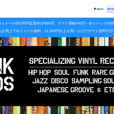
うメールEP290円定形外LP660円、ヤマト運輸540円～ゆうパック60
円以上お買上でゆうメール無料、11,000円以上お買い上げでヤマト送料代