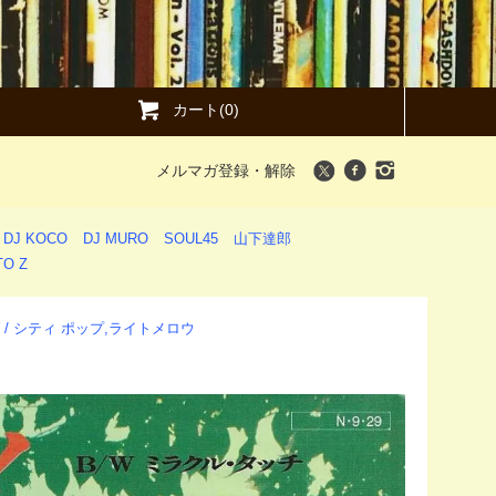
カート(0)
メルマガ登録・解除
DJ KOCO
DJ MURO
SOUL45
山下達郎
O Z
LOW / シティ ポップ,ライトメロウ