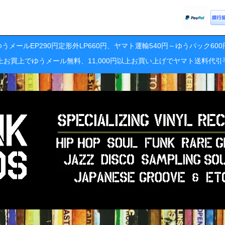
うメールEP290円定形外LP660円、ヤマト運輸540円～ゆうパック60
円以上お買上でゆうメール無料、11,000円以上お買い上げでヤマト送料代