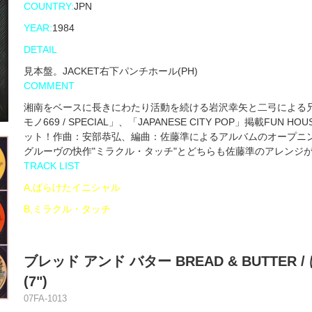
COUNTRY:
JPN
YEAR:
1984
DETAIL
見本盤。JACKET右下パンチホール(PH)
COMMENT
湘南をベースに長きにわたり活動を続ける岩沢幸矢と二弓による兄弟デュオ「
モノ669 / SPECIAL」、「JAPANESE CITY POP」掲載FUN H
ット！作曲：安部恭弘、編曲：佐藤準によるアルバムのオープニン
グルーヴの快作"ミラクル・タッチ"とどちらも佐藤準のアレンジ
TRACK LIST
A,ばらけたイニシャル
B,ミラクル・タッチ
ブレッド アンド バター BREAD & BUTTE
(7")
07FA-1013