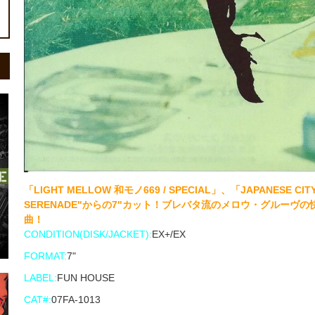
「LIGHT MELLOW 和モノ669 / SPECIAL」、「JAPANESE 
SERENADE"からの7"カット！ブレバタ流のメロウ・グルーヴ
曲！
CONDITION(DISK/JACKET):
EX+/EX
FORMAT:
7"
LABEL:
FUN HOUSE
CAT#:
07FA-1013