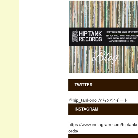
TWITTER
@hip_tankono からのツイート
INSTAGRAM
https://www.instagram.com/hiptank
ords/