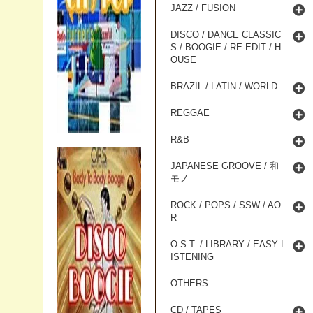
JAZZ / FUSION
DISCO / DANCE CLASSIC
S / BOOGIE / RE-EDIT / H
OUSE
BRAZIL / LATIN / WORLD
REGGAE
R&B
JAPANESE GROOVE / 和
モノ
ROCK / POPS / SSW / AO
R
O.S.T. / LIBRARY / EASY L
ISTENING
OTHERS
CD / TAPES