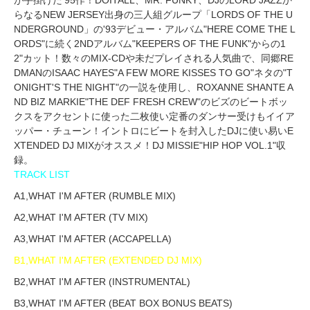
らなるNEW JERSEY出身の三人組グループ「LORDS OF THE U
NDERGROUND」の'93デビュー・アルバム"HERE COME THE L
ORDS"に続く2NDアルバム"KEEPERS OF THE FUNK"からの1
2"カット！数々のMIX-CDや未だプレイされる人気曲で、同郷RE
DMANのISAAC HAYES"A FEW MORE KISSES TO GO"ネタの"T
ONIGHT'S THE NIGHT"の一説を使用し、ROXANNE SHANTE A
ND BIZ MARKIE"THE DEF FRESH CREW"のビズのビートボッ
クスをアクセントに使った二枚使い定番のダンサー受けもイイア
ッパー・チューン！イントロにビートを封入したDJに使い易いE
XTENDED DJ MIXがオススメ！DJ MISSIE"HIP HOP VOL.1"収
録。
TRACK LIST
A1,WHAT I'M AFTER (RUMBLE MIX)
A2,WHAT I'M AFTER (TV MIX)
A3,WHAT I'M AFTER (ACCAPELLA)
B1,WHAT I'M AFTER (EXTENDED DJ MIX)
B2,WHAT I'M AFTER (INSTRUMENTAL)
B3,WHAT I'M AFTER (BEAT BOX BONUS BEATS)