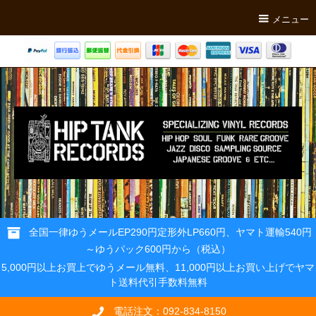
メニュー
全国一律ゆうメールEP290円定形外LP660円、ヤマト運輸540円
～ゆうパック600円から（税込）
5,000円以上お買上でゆうメール無料、11,000円以上お買い上げでヤマ
ト送料代引手数料無料
電話注文：092-834-8150