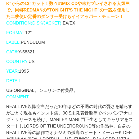
K"からの12"カット！数々のMIX-CDや未だプレイされる人気曲
で、同郷REDMANの"TONIGHT'S THE NIGHT"の一説を使用し
た二枚使い定番のダンサー受けもイイアッパー・チューン！
CONDITION(DISK/JACKET):
EX/EX
FORMAT:
12"
LABEL:
PENDULUM
CAT#:
Y-58321
COUNTRY:
US
YEAR:
1995
DETAIL
US-ORIGINAL。シュリンク付美品。
COMMENT
REAL LIVE以降空白だった10年ほどの不遇の時代の憂さを晴らす
がごとく現在もインスト集、90'S未発表音源等でバンバンアナロ
グ・リリースを続け、MARLEY MARL門下生としてキャリアをス
タートしLORDS OF THE UNDERGROUND等の作品や、自身の
REAL LIVE等の諸作でオナジミの孤高のビート・メーカーK-DEF
が手掛けた'95作！DOITALL、MR. FUNKY、DJのLORD JAZZか