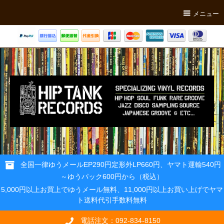
メニュー
全国一律ゆうメールEP290円定形外LP660円、ヤマト運輸540円
～ゆうパック600円から（税込）
5,000円以上お買上でゆうメール無料、11,000円以上お買い上げでヤマ
ト送料代引手数料無料
電話注文：092-834-8150