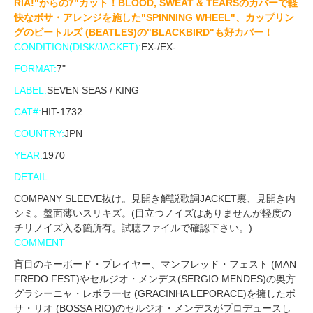
RIA!"からの7"カット！BLOOD, SWEAT & TEARSのカバーで軽
快なボサ・アレンジを施した"SPINNING WHEEL"、カップリン
グのビートルズ (BEATLES)の"BLACKBIRD"も好カバー！
CONDITION(DISK/JACKET):
EX-/EX-
FORMAT:
7"
LABEL:
SEVEN SEAS / KING
CAT#:
HIT-1732
COUNTRY:
JPN
YEAR:
1970
DETAIL
COMPANY SLEEVE抜け。見開き解説歌詞JACKET裏、見開き内
シミ。盤面薄いスリキズ。(目立つノイズはありませんが軽度の
チリノイズ入る箇所有。試聴ファイルで確認下さい。)
COMMENT
盲目のキーボード・プレイヤー、マンフレッド・フェスト (MAN
FREDO FEST)やセルジオ・メンデス(SERGIO MENDES)の奥方
グラシーニャ・レポラーセ (GRACINHA LEPORACE)を擁したボ
サ・リオ (BOSSA RIO)のセルジオ・メンデスがプロデュースし