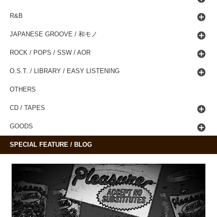
R&B
JAPANESE GROOVE / 和モノ
ROCK / POPS / SSW / AOR
O.S.T. / LIBRARY / EASY LISTENING
OTHERS
CD / TAPES
GOODS
SPECIAL FEATURE / BLOG