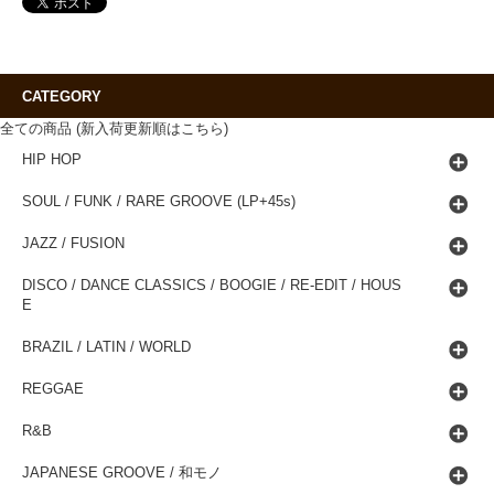
CATEGORY
全ての商品 (新入荷更新順はこちら)
HIP HOP
SOUL / FUNK / RARE GROOVE (LP+45s)
JAZZ / FUSION
DISCO / DANCE CLASSICS / BOOGIE / RE-EDIT / HOUS
E
BRAZIL / LATIN / WORLD
REGGAE
R&B
JAPANESE GROOVE / 和モノ