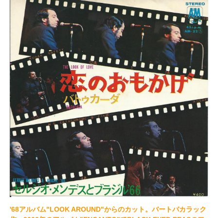
'68アルバム"LOOK AROUND"からのカット。バートバカラック