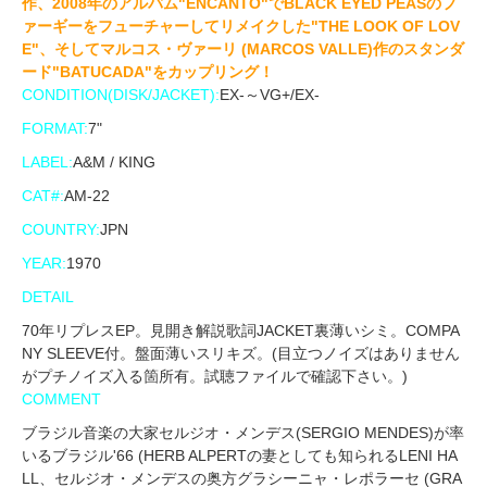
作、2008年のアルバム"ENCANTO"でBLACK EYED PEASのフ
ァーギーをフューチャーしてリメイクした"THE LOOK OF LOV
E"、そしてマルコス・ヴァーリ (MARCOS VALLE)作のスタンダ
ード"BATUCADA"をカップリング！
CONDITION(DISK/JACKET):
EX-～VG+/EX-
FORMAT:
7"
LABEL:
A&M / KING
CAT#:
AM-22
COUNTRY:
JPN
YEAR:
1970
DETAIL
70年リプレスEP。見開き解説歌詞JACKET裏薄いシミ。COMPA
NY SLEEVE付。盤面薄いスリキズ。(目立つノイズはありません
がプチノイズ入る箇所有。試聴ファイルで確認下さい。)
COMMENT
ブラジル音楽の大家セルジオ・メンデス(SERGIO MENDES)が率
いるブラジル'66 (HERB ALPERTの妻としても知られるLENI HA
LL、セルジオ・メンデスの奥方グラシーニャ・レポラーセ (GRA