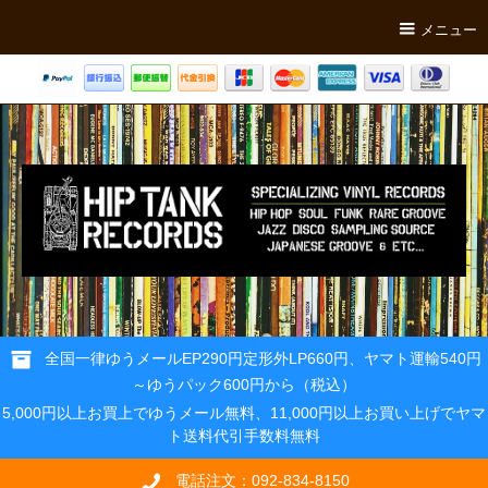
メニュー
全国一律ゆうメールEP290円定形外LP660円、ヤマト運輸540円
～ゆうパック600円から（税込）
5,000円以上お買上でゆうメール無料、11,000円以上お買い上げでヤマ
ト送料代引手数料無料
電話注文：092-834-8150