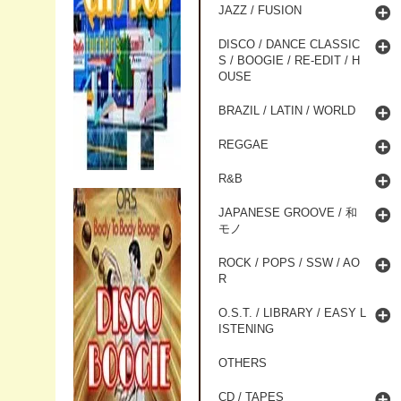
JAZZ / FUSION
DISCO / DANCE CLASSIC
S / BOOGIE / RE-EDIT / H
OUSE
BRAZIL / LATIN / WORLD
REGGAE
R&B
JAPANESE GROOVE / 和
モノ
ROCK / POPS / SSW / AO
R
O.S.T. / LIBRARY / EASY L
ISTENING
OTHERS
CD / TAPES