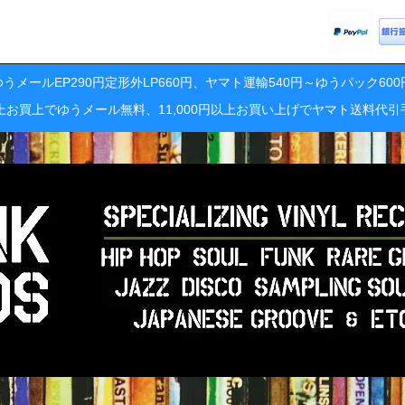
うメールEP290円定形外LP660円、ヤマト運輸540円～ゆうパック60
円以上お買上でゆうメール無料、11,000円以上お買い上げでヤマト送料代