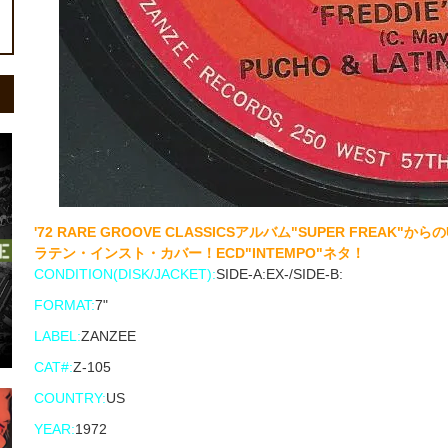
'72 RARE GROOVE CLASSICSアルバム"SUPER FREAK"からのU
ラテン・インスト・カバー！ECD"INTEMPO"ネタ！
CONDITION(DISK/JACKET):
SIDE-A:EX-/SIDE-B:
FORMAT:
7"
LABEL:
ZANZEE
CAT#:
Z-105
COUNTRY:
US
YEAR:
1972