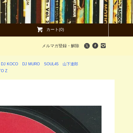
カート(0)
メルマガ登録・解除
DJ KOCO
DJ MURO
SOUL45
山下達郎
O Z