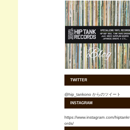
TWITTER
@hip_tankono からのツイート
INSTAGRAM
https://www.instagram.com/hiptank
ords/