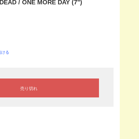
DEAD / ONE MORE DAY (7")
続ける