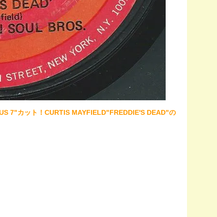
S 7"カット！CURTIS MAYFIELD"FREDDIE'S DEAD"の