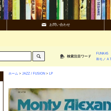
お問い合わせ
FUNK45
検索注目ワード
和モノ A T
ホーム
>
JAZZ / FUSION
>
LP