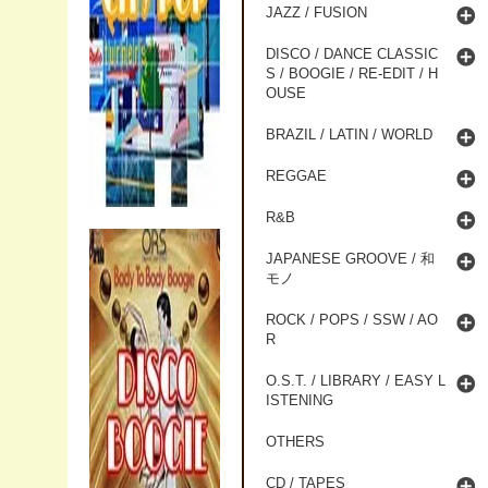
JAZZ / FUSION
DISCO / DANCE CLASSIC
S / BOOGIE / RE-EDIT / H
OUSE
BRAZIL / LATIN / WORLD
REGGAE
R&B
JAPANESE GROOVE / 和
モノ
ROCK / POPS / SSW / AO
R
O.S.T. / LIBRARY / EASY L
ISTENING
OTHERS
CD / TAPES