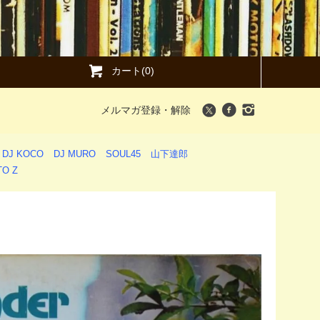
カート(0)
メルマガ登録・解除
DJ KOCO
DJ MURO
SOUL45
山下達郎
O Z