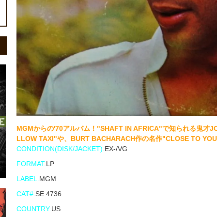
MGMからの'70アルバム！"SHAFT IN AFRICA"で知られる鬼才JOH
LLOW TAXI"や、BURT BACHARACH作の名作"CLOSE TO Y
CONDITION(DISK/JACKET):
EX-/VG
FORMAT:
LP
LABEL:
MGM
CAT#:
SE 4736
COUNTRY:
US