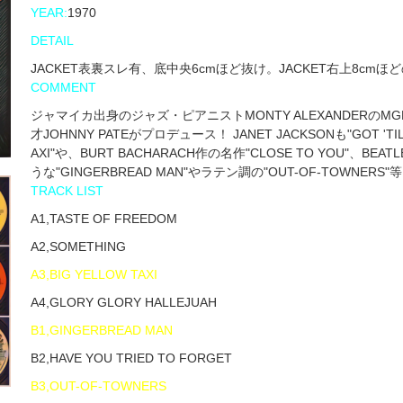
YEAR:
1970
DETAIL
JACKET表裏スレ有、底中央6cmほど抜け。JACKET右上8cm
COMMENT
ジャマイカ出身のジャズ・ピアニストMONTY ALEXANDERのMGMか
才JOHNNY PATEがプロデュース！ JANET JACKSONも"GOT 'TIL I
AXI"や、BURT BACHARACH作の名作"CLOSE TO YOU"、B
うな"GINGERBREAD MAN"やラテン調の"OUT-OF-TOWN
TRACK LIST
A1,TASTE OF FREEDOM
A2,SOMETHING
A3,BIG YELLOW TAXI
A4,GLORY GLORY HALLEJUAH
B1,GINGERBREAD MAN
B2,HAVE YOU TRIED TO FORGET
B3,OUT-OF-TOWNERS