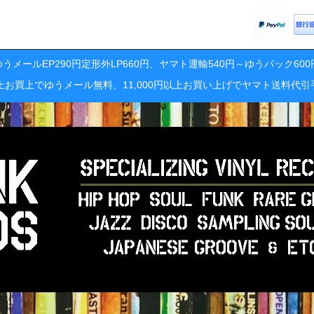
うメールEP290円定形外LP660円、ヤマト運輸540円～ゆうパック60
円以上お買上でゆうメール無料、11,000円以上お買い上げでヤマト送料代