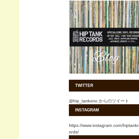
TWITTER
@hip_tankono からのツイート
INSTAGRAM
https://www.instagram.com/hiptank
ords/