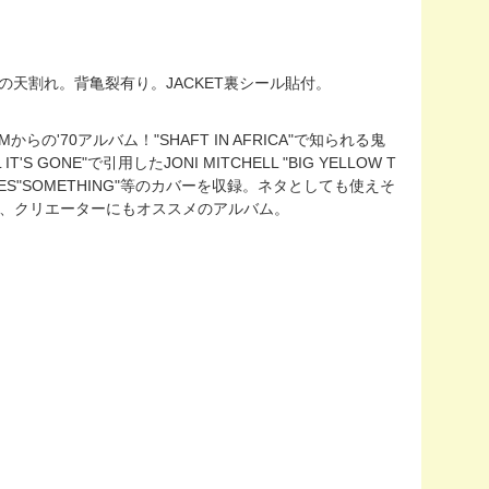
ほどの天割れ。背亀裂有り。JACKET裏シール貼付。
らの'70アルバム！"SHAFT IN AFRICA"で知られる鬼
T'S GONE"で引用したJONI MITCHELL "BIG YELLOW T
EATLES"SOMETHING"等のカバーを収録。ネタとしても使えそ
ERS"等、クリエーターにもオススメのアルバム。