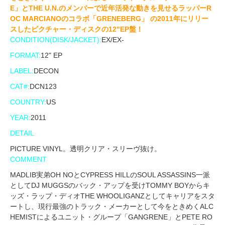
E」とTHE U.N.のメンバーで近年活発な動きを見せるラッパーR
OC MARCIANOのコラボ「GRENEBERG」 の2011年にリリー
スしたピクチャー・ディスクの12"EP盤！
CONDITION(DISK/JACKET):
EX/EX-
FORMAT:
12" EP
LABEL:
DECON
CAT#:
DCN123
COUNTRY:
US
YEAR:
2011
DETAIL
PICTURE VINYL。透明クリア・スリーヴ抜け。
COMMENT
MADLIB実弟OH NOとCYPRESS HILLのSOUL ASSASSINS一派
としてDJ MUGGSのバック・アップを受けTOMMY BOYからキ
ッズ・ラップ・ディオTHE WHOOLIGANZとしてキャリアをスタ
ートし、現行最強のトラック・メーカーとして今をときめくALC
HEMISTによるユニット・グループ「GANGRENE」とPETE RO