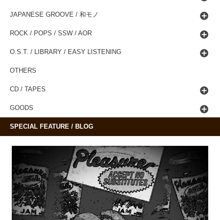
JAPANESE GROOVE / 和モノ
ROCK / POPS / SSW / AOR
O.S.T. / LIBRARY / EASY LISTENING
OTHERS
CD / TAPES
GOODS
SPECIAL FEATURE / BLOG