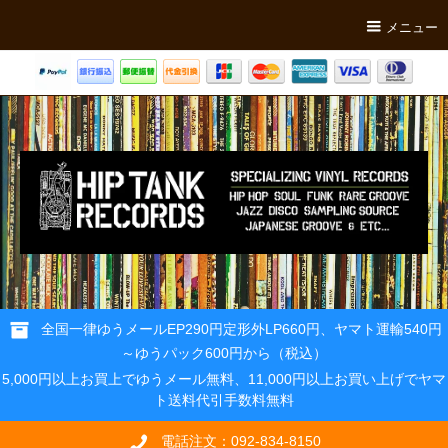
メニュー
全国一律ゆうメールEP290円定形外LP660円、ヤマト運輸540円
～ゆうパック600円から（税込）
5,000円以上お買上でゆうメール無料、11,000円以上お買い上げでヤマ
ト送料代引手数料無料
電話注文：092-834-8150