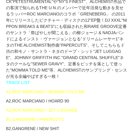
CK"PETESTRUMENTAL"や"NY'S FINEST"、ALCHEMIST作品で
の客演で知られるTHE U.N.のメンバーで近年活発な動きを見せ
るラッパーROC MARCIANOのコラボ「GRENEBERG」 の2011
年にリリースしたピクチャー・ディスクの12"EP盤！DJ XXXL"NI
PPON BREAKS & BEATS"にも収録された和RARE GROOVE定番
のサントラ「祭ばやしが聞こえる」の柳ジョージ & NADJAバン
ドによるインスト・ヴァージョンとなる"ドリームレーサー1"ネ
タのTHE ALCHEMIST制作曲"PAPERCUTS"、そしてこちらもド
渋の和モノ・サントラ・ネタのドープ・シット"JET LUGGAG
E"、JOHNNY GRIFFITH INC."GRAND CENTRAL SHUFFLE"ネ
タのクールな"SEWER GRAVY"、定番をピッチを落として使っ
た"MOMMA TOLD ME"等、ALCHEMISTのサンプリング・センス
が光る全編やばすぎる一枚！
TRACK LIST
A1,ROC MARCIANO / MOMMA TOLD ME
A2,ROC MARCIANO / HOARD 90
A3,ROC MARCIANO / JET LUGGAGE
B1,GANGRENE / PAPERCUTS
B2,GANGRENE / NEW SHIT