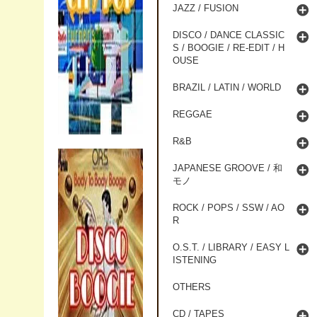
JAZZ / FUSION
DISCO / DANCE CLASSIC
S / BOOGIE / RE-EDIT / H
OUSE
BRAZIL / LATIN / WORLD
REGGAE
R&B
JAPANESE GROOVE / 和
モノ
ROCK / POPS / SSW / AO
R
O.S.T. / LIBRARY / EASY L
ISTENING
OTHERS
CD / TAPES