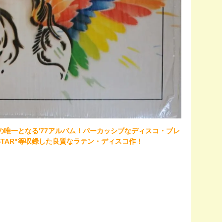
」の唯一となる'77アルバム！パーカッシブなディスコ・ブレ
R STAR"等収録した良質なラテン・ディスコ作！