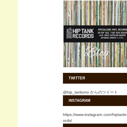
TWITTER
@hip_tankono からのツイート
INSTAGRAM
https://www.instagram.com/hiptank
ords/