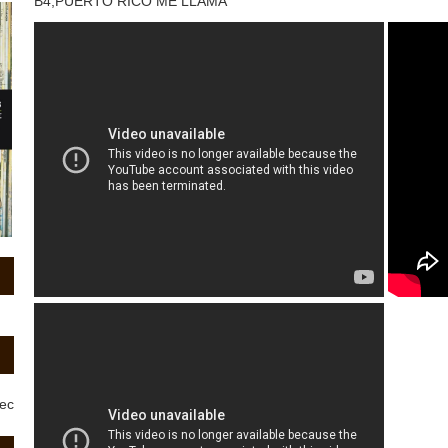
B4,PUERTO RICO ME LLAMA
rec