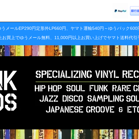
うメールEP290円定形外LP660円、ヤマト運輸540円～ゆうパック60
円以上お買上でゆうメール無料、11,000円以上お買い上げでヤマト送料代