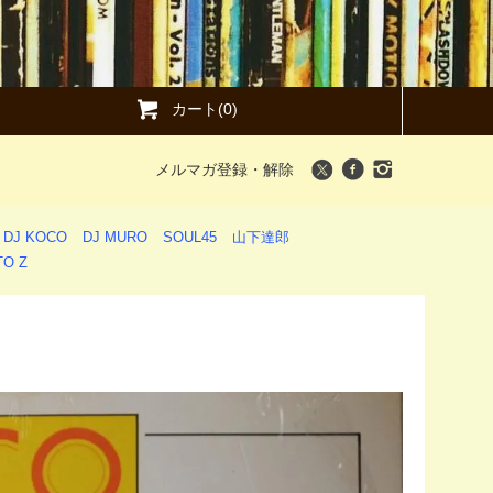
カート(0)
メルマガ登録・解除
DJ KOCO
DJ MURO
SOUL45
山下達郎
O Z