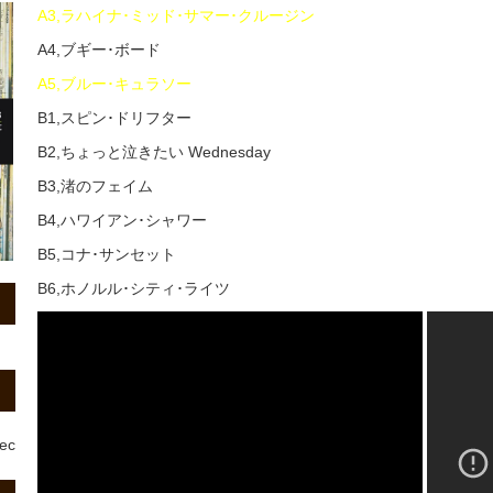
A3,ラハイナ･ミッド･サマー･クルージン
A4,ブギー･ボード
A5,ブルー･キュラソー
B1,スピン･ドリフター
B2,ちょっと泣きたい Wednesday
B3,渚のフェイム
B4,ハワイアン･シャワー
B5,コナ･サンセット
B6,ホノルル･シティ･ライツ
rec