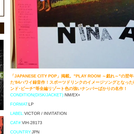
「JAPANESE CITY POP」掲載。"PLAY ROOM ～戯れ～
た'84ハワイ録音作！スポーツドリンクのイメージソングとなった
ンド･ビーチ"等全編リゾート色の強いナンバーばかりの名作！
CONDITION(DISK/JACKET):
NM/EX+
FORMAT:
LP
LABEL:
VICTOR / INVITATION
CAT#:
VIH-28173
COUNTRY:
JPN