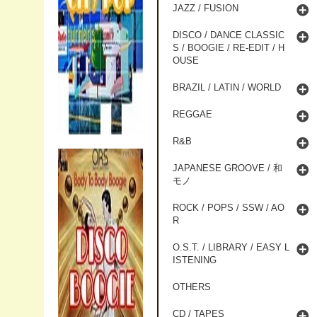
JAZZ / FUSION
DISCO / DANCE CLASSIC
S / BOOGIE / RE-EDIT / H
OUSE
BRAZIL / LATIN / WORLD
REGGAE
R&B
JAPANESE GROOVE / 和
モノ
ROCK / POPS / SSW / AO
R
O.S.T. / LIBRARY / EASY L
ISTENING
OTHERS
CD / TAPES