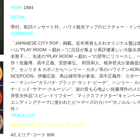
YEAR:
1984
DETAIL
帯付。歌詞インサート付。ハワイ観光マップのピクチャー・インサー
COMMENT
「JAPANESE CITY POP」掲載。近年再発もされオリジナ
バム"PLAY ROOM ～戯れ～"に注目が集まり再評価著しい大
名敦子」。先述の"PLAY ROOM ～戯れ～"の翌年にリリースし、一
作！佐藤博、高中正義、安部泰弘、 村田和人、桜井哲夫が楽曲提供
ア、セシリオ & カポノからヘンリー・カポノ等のハワイアンAORの
NCEPCION、伊藤広規、鳥山雄司等が参加。高中正義作、スポ
ー・ナンバー"カラパナ･ブラック･サンド･ビーチ"、ヘンリー・
ナ･ミッド･サマー･クルージン"、波の音も心地よい佐藤博作のメ
井哲夫作品"スピン･ドリフター"、マックスファクター"キャンペ
エンディングテーマに使われたビーマーズのカバー"ホノルル･シ
作！
TRACK LIST
A1,カラパナ･ブラック･サンド･ビーチ
A2,エリア･コード 808