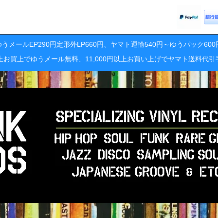
うメールEP290円定形外LP660円、ヤマト運輸540円～ゆうパック60
円以上お買上でゆうメール無料、11,000円以上お買い上げでヤマト送料代