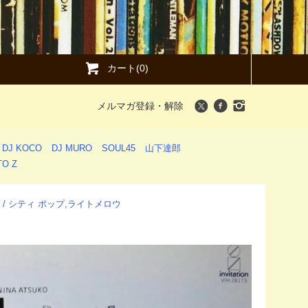
カート(0)
メルマガ登録・解除
DJ KOCO
DJ MURO
SOUL45
山下達郎
O Z
LOW / シティ ポップ,ライトメロウ