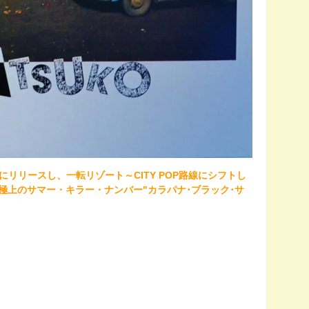
"の翌年にリリースし、一転リゾート～CITY POP路線にシフトし
極上のサマー・キラー・ナンバー"カラパナ･ブラック･サ