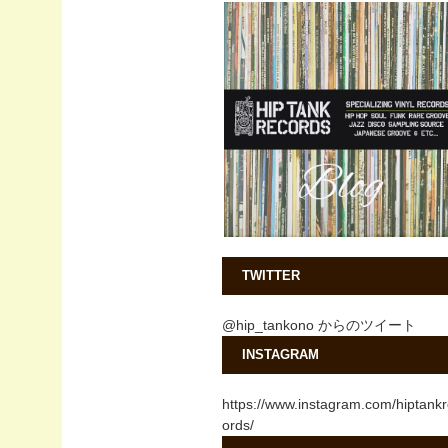
TWITTER
@hip_tankono からのツイート
INSTAGRAM
https://www.instagram.com/hiptank
ords/