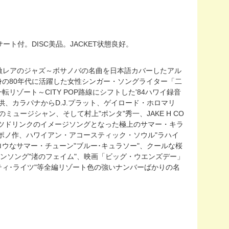
ト付。DISC美品。JACKET状態良好。
ル盤は激レアのジャズ～ボサノバの名曲を日本語カバーしたアル
阪出身の80年代に活躍した女性シンガー・ソングライター「二
転リゾート～CITY POP路線にシフトした'84ハワイ録音
、カラパナからD.J.プラット、ゲイロード・ホロマリ
ミュージシャン、そして村上"ポンタ"秀一、JAKE H CO
ーツドリンクのイメージソングとなった極上のサマー・キラ
カポノ作、ハワイアン・アコースティック・ソウル"ラハイ
ロウなサマー・チューン"ブルー･キュラソー"、クールな桜
ーンソング"渚のフェイム"、映画「ビッグ・ウエンズデー」
ティ･ライツ"等全編リゾート色の強いナンバーばかりの名