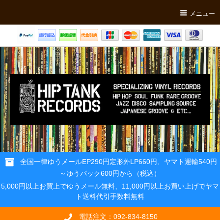
メニュー
全国一律ゆうメールEP290円定形外LP660円、ヤマト運輸540円
～ゆうパック600円から（税込）
5,000円以上お買上でゆうメール無料、11,000円以上お買い上げでヤマ
ト送料代引手数料無料
電話注文：092-834-8150