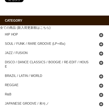
CATEGORY
全ての商品 (新入荷更新順はこちら)
HIP HOP
SOUL / FUNK / RARE GROOVE (LP+45s)
JAZZ / FUSION
DISCO / DANCE CLASSICS / BOOGIE / RE-EDIT / HOUS
E
BRAZIL / LATIN / WORLD
REGGAE
R&B
JAPANESE GROOVE / 和モノ