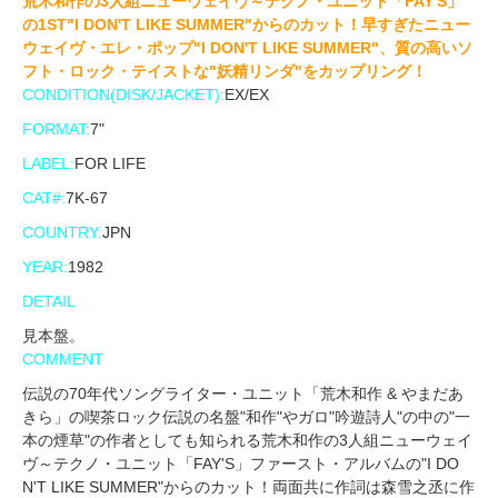
荒木和作の3人組ニューウェイヴ～テクノ・ユニット「FAY'S」
の1ST"I DON'T LIKE SUMMER"からのカット！早すぎたニュー
ウェイヴ・エレ・ポップ"I DON'T LIKE SUMMER"、質の高いソ
フト・ロック・テイストな"妖精リンダ"をカップリング！
CONDITION(DISK/JACKET):
EX/EX
FORMAT:
7"
LABEL:
FOR LIFE
CAT#:
7K-67
COUNTRY:
JPN
YEAR:
1982
DETAIL
見本盤。
COMMENT
伝説の70年代ソングライター・ユニット「荒木和作 & やまだあ
きら」の喫茶ロック伝説の名盤"和作"やガロ"吟遊詩人"の中の"一
本の煙草"の作者としても知られる荒木和作の3人組ニューウェイ
ヴ～テクノ・ユニット「FAY'S」ファースト・アルバムの"I DO
N'T LIKE SUMMER"からのカット！両面共に作詞は森雪之丞に作