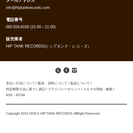
メールアドレス
info@hiptankrecords.com
電話番号
092-834-8150 (15:00～21:00)
販売業者
HIP TANK RECORDS(ヒップタンク・レコ－ズ）
支払い方法について
/
配送・送料について
/
返品について
/
特定商取引法に基づく表記
/
プライバシーポリシー
/
メルマガ登録・解除
/
RSS
・
ATOM
Copyright 2013-2018 © HIP TANK RECORDS. AllRight Reserved.