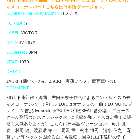
79'山下達郎作・編曲、吉田美奈子作詞によるアン・ルイスのデ
ィスコ・ナンバー！こちらは日本語ヴァージョン。
CONDITION(DISK/JACKET):
EX-/EX-
FORMAT:
7"
LABEL:
VICTOR
CAT#:
SV-6672
COUNTRY:
JPN
YEAR:
1979
DETAIL
JACKET薄いシワ有。JACKET裏薄いシミ。盤面薄いスレ。
COMMENT
79'山下達郎作・編曲、吉田美奈子作詞によるアン・ルイスのデ
ィスコ・ナンバー！和モノDJにはオナジミの一曲！DJ MUROプ
レイ、DJ吉沢dynamite.jp"SUPER和物BEAT 番外編～ ニュース
クール歌謡ダンスクラシックス!"に収録の和ディスコ定番！英語
盤も人気ありますが、こちらは日本語ヴァージョン。向井 滋
春、村岡 健、渡嘉敷 祐一、岡沢 章、松木 恒秀、清水 信之、斉
藤 ノブ等バックを固める面子も最強。因みに山下達郎のライ