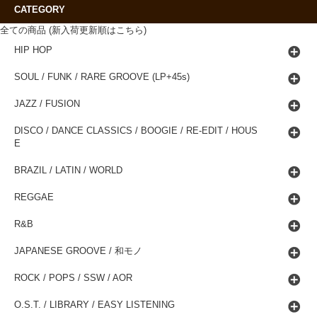
CATEGORY
全ての商品 (新入荷更新順はこちら)
HIP HOP
SOUL / FUNK / RARE GROOVE (LP+45s)
JAZZ / FUSION
DISCO / DANCE CLASSICS / BOOGIE / RE-EDIT / HOUS
E
BRAZIL / LATIN / WORLD
REGGAE
R&B
JAPANESE GROOVE / 和モノ
ROCK / POPS / SSW / AOR
O.S.T. / LIBRARY / EASY LISTENING