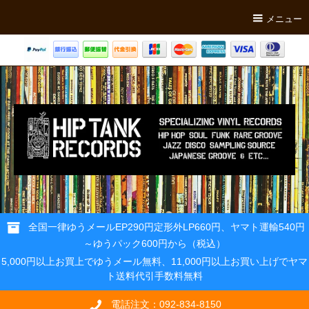
メニュー
全国一律ゆうメールEP290円定形外LP660円、ヤマト運輸540円
～ゆうパック600円から（税込）
5,000円以上お買上でゆうメール無料、11,000円以上お買い上げでヤマ
ト送料代引手数料無料
電話注文：092-834-8150