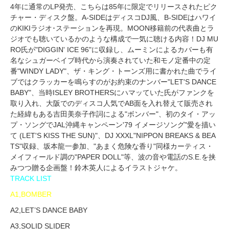
4年に通常のLP発売、こちらは85年に限定でリリースされたピク
チャー・ディスク盤。A-SIDEはディスコDJ風、B-SIDEはハワイ
のKIKIラジオ･ステーションを再現。MOON移籍前の代表曲とラ
ジオでも聴いているかのような構成で一気に聴ける内容！DJ MU
RO氏が"DIGGIN' ICE 96"に収録し、ムーミンによるカバーも有
名なシュガーベイブ時代から演奏されていた和モノ定番中の定
番"WINDY LADY"、ザ・キング・トーンズ用に書かれた曲でライ
ブではクラッカーを鳴らすのがお約束のナンバー"LET'S DANCE
BABY"、当時ISLEY BROTHERSにハマッていた氏がファンクを
取り入れ、大阪でのディスコ人気でAB面を入れ替えて販売され
た経緯もある吉田美奈子作詞による"ボンバー"、初のタイ・アッ
プ・ソングでJAL沖縄キャンペーン'79 イメージソング"愛を描い
て (LET'S KISS THE SUN)"、DJ XXXL"NIPPON BREAKS & BEA
TS"収録、坂本龍一参加、"あまく危険な香り"同様カーティス・
メイフィールド調の"PAPER DOLL"等、波の音や電話のS.E.を挟
みつつ贈る企画盤！鈴木英人によるイラストジャケ。
TRACK LIST
A1,BOMBER
A2,LET’S DANCE BABY
A3,SOLID SLIDER