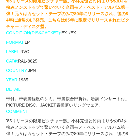
'85リリースの限定ピクチャー盤。小林克也と竹内まりやのDJを
挟みノンストップで繋いでいく企画モノ・ベスト・アルバム第一
弾！元々はカセット・テープのみで80年にリリースされ、後の8
4年に通常のLP発売、こちらは85年に限定でリリースされたピク
チャー・ディスク盤。
CONDITION(DISK/JACKET):
EX+/EX
FORMAT:
LP
LABEL:
RVC
CAT#:
RAL-8825
COUNTRY:
JPN
YEAR:
1985
DETAIL
帯付。帯表裏軽度のシミ。帯裏接合部折れ。歌詞インサート付。
PICTURE DISC。JACKET表極薄いリングウェア。
COMMENT
'85リリースの限定ピクチャー盤。小林克也と竹内まりやのDJを
挟みノンストップで繋いでいく企画モノ・ベスト・アルバム第一
弾！元々はカセット・テープのみで80年にリリースされ、後の8