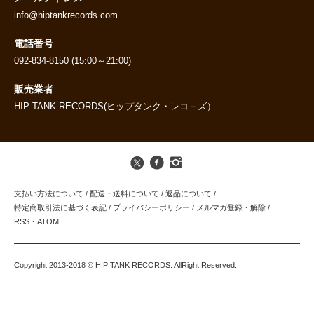
info@hiptankrecords.com
電話番号
092-834-8150 (15:00～21:00)
販売業者
HIP TANK RECORDS(ヒップタンク・レコ－ズ）
支払い方法について
/
配送・送料について
/
返品について
/
特定商取引法に基づく表記
/
プライバシーポリシー
/
メルマガ登録・解除
/
RSS
・
ATOM
Copyright 2013-2018 © HIP TANK RECORDS. AllRight Reserved.