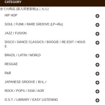
CATEGORY
全ての商品 (新入荷更新順はこちら)
HIP HOP
SOUL / FUNK / RARE GROOVE (LP+45s)
JAZZ / FUSION
DISCO / DANCE CLASSICS / BOOGIE / RE-EDIT / HOUS
E
BRAZIL / LATIN / WORLD
REGGAE
R&B
JAPANESE GROOVE / 和モノ
ROCK / POPS / SSW / AOR
O.S.T. / LIBRARY / EASY LISTENING