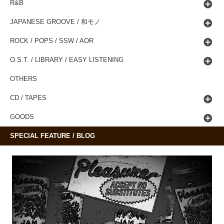
R&B
JAPANESE GROOVE / 和モノ
ROCK / POPS / SSW / AOR
O.S.T. / LIBRARY / EASY LISTENING
OTHERS
CD / TAPES
GOODS
SPECIAL FEATURE / BLOG