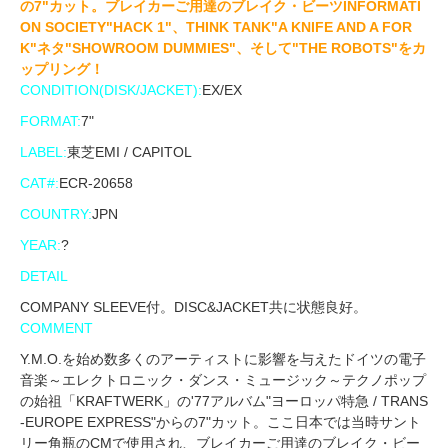
の7"カット。ブレイカーご用達のブレイク・ビーツINFORMATI
ON SOCIETY"HACK 1"、THINK TANK"A KNIFE AND A FOR
K"ネタ"SHOWROOM DUMMIES"、そして"THE ROBOTS"をカ
ップリング！
CONDITION(DISK/JACKET):
EX/EX
FORMAT:
7"
LABEL:
東芝EMI / CAPITOL
CAT#:
ECR-20658
COUNTRY:
JPN
YEAR:
?
DETAIL
COMPANY SLEEVE付。DISC&JACKET共に状態良好。
COMMENT
Y.M.O.を始め数多くのアーティストに影響を与えたドイツの電子
音楽～エレクトロニック・ダンス・ミュージック～テクノポップ
の始祖「KRAFTWERK」の'77アルバム"ヨーロッパ特急 / TRANS
-EUROPE EXPRESS"からの7"カット。ここ日本では当時サント
リー角瓶のCMで使用され、ブレイカーご用達のブレイク・ビー