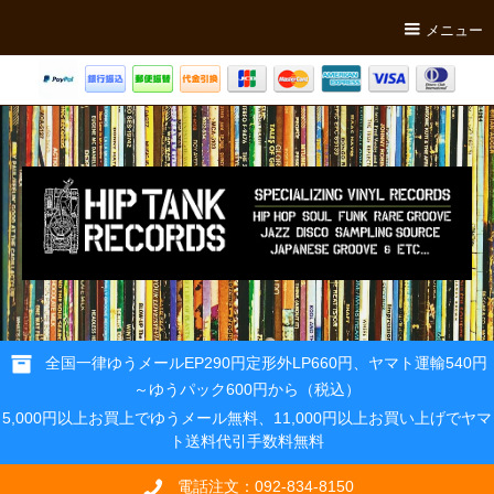
メニュー
全国一律ゆうメールEP290円定形外LP660円、ヤマト運輸540円
～ゆうパック600円から（税込）
5,000円以上お買上でゆうメール無料、11,000円以上お買い上げでヤマ
ト送料代引手数料無料
電話注文：092-834-8150