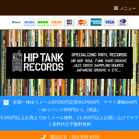
メニュー
全国一律ゆうメールEP290円定形外LP660円、ヤマト運輸540円
～ゆうパック600円から（税込）
5,000円以上お買上でゆうメール無料、11,000円以上お買い上げでヤマ
ト送料代引手数料無料
電話注文：092-834-8150