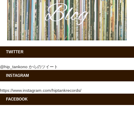
TWITTER
@hip_tankono からのツイート
INSTAGRAM
https://www.instagram.com/hiptankrecords/
FACEBOOK