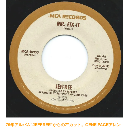
79年アルバム"JEFFREE"からの7"カット。GENE PAGEアレン