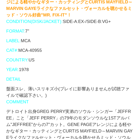
ジによる軽やかなギター・カッティングとCURTIS MAYFIELD～
MARVIN GAYEライクなファルセット・ヴォーカルを聴かせるミ
ッド・ソウル好曲"MR. FIX-IT"！
CONDITION(DISK/JACKET):
SIDE-A:EX-/SIDE-B:VG+
FORMAT:
7"
LABEL:
MCA
CAT#:
MCA-40955
COUNTRY:
US
YEAR:
1978
DETAIL
盤面スレ、薄いスリキズ小(プレイに影響ありませんが試聴ファ
イルで確認下さい。)
COMMENT
デトロイト出身GREG PERRY実弟のソウル・シンガー「JEFFR
EE」こと「JEFF PERRY」の79年のモダンソウルな1STアルバ
ム"JEFFREE"からの7"カット。GENE PAGEアレンジによる軽や
かなギター・カッティングとCURTIS MAYFIELD～MARVIN GAY
Eライクなファルセット・ヴォーカルを聴かせるミッド・ソウル