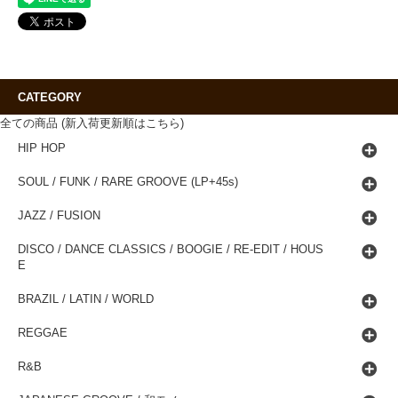
CATEGORY
全ての商品 (新入荷更新順はこちら)
HIP HOP
SOUL / FUNK / RARE GROOVE (LP+45s)
JAZZ / FUSION
DISCO / DANCE CLASSICS / BOOGIE / RE-EDIT / HOUS
E
BRAZIL / LATIN / WORLD
REGGAE
R&B