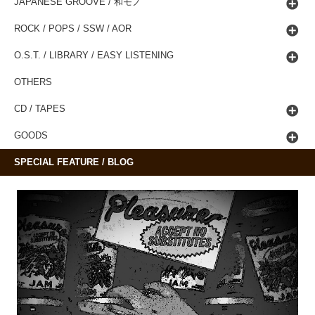
JAPANESE GROOVE / 和モノ
ROCK / POPS / SSW / AOR
O.S.T. / LIBRARY / EASY LISTENING
OTHERS
CD / TAPES
GOODS
SPECIAL FEATURE / BLOG