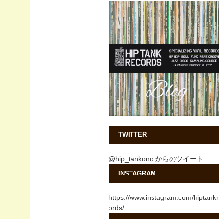
TWITTER
@hip_tankono からのツイート
INSTAGRAM
https://www.instagram.com/hiptank
ords/