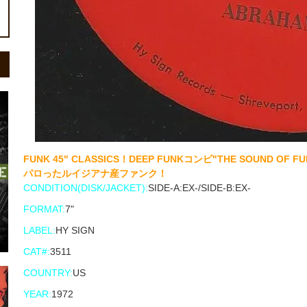
FUNK 45" CLASSICS！DEEP FUNKコンピ"THE SOUND OF 
パロったルイジアナ産ファンク！
CONDITION(DISK/JACKET):
SIDE-A:EX-/SIDE-B:EX-
FORMAT:
7"
LABEL:
HY SIGN
CAT#:
3511
COUNTRY:
US
YEAR:
1972