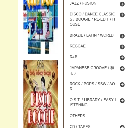
JAZZ / FUSION
DISCO / DANCE CLASSIC
S / BOOGIE / RE-EDIT / H
OUSE
BRAZIL / LATIN / WORLD
REGGAE
R&B
JAPANESE GROOVE / 和
モノ
ROCK / POPS / SSW / AO
R
O.S.T. / LIBRARY / EASY L
ISTENING
OTHERS
CD / TAPES