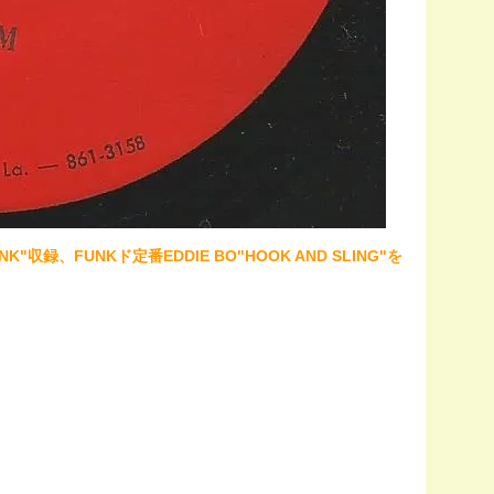
FUNK"収録、FUNKド定番EDDIE BO"HOOK AND SLING"を