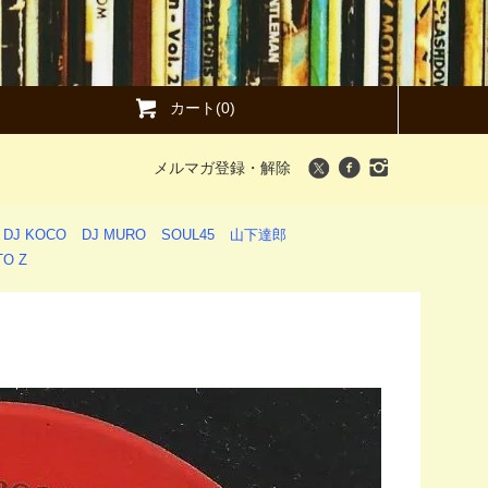
カート(0)
メルマガ登録・解除
DJ KOCO
DJ MURO
SOUL45
山下達郎
O Z