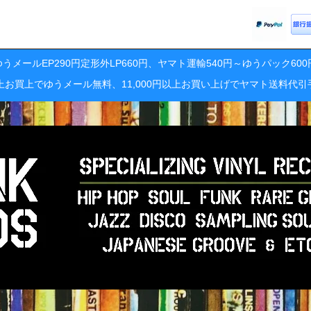
うメールEP290円定形外LP660円、ヤマト運輸540円～ゆうパック60
円以上お買上でゆうメール無料、11,000円以上お買い上げでヤマト送料代