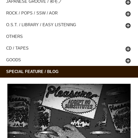
JAPANESE GROOVE / 和モノ
ROCK / POPS / SSW / AOR
O.S.T. / LIBRARY / EASY LISTENING
OTHERS
CD / TAPES
GOODS
SPECIAL FEATURE / BLOG