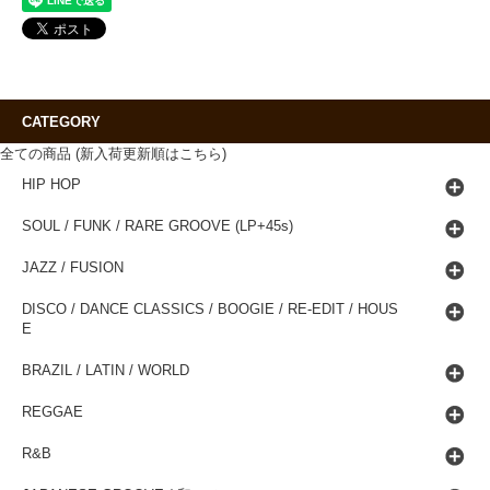
CATEGORY
全ての商品 (新入荷更新順はこちら)
HIP HOP
SOUL / FUNK / RARE GROOVE (LP+45s)
JAZZ / FUSION
DISCO / DANCE CLASSICS / BOOGIE / RE-EDIT / HOUS
E
BRAZIL / LATIN / WORLD
REGGAE
R&B