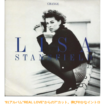
'91アルバム"REAL LOVE"からの7"カット。伸びやかなイントロ