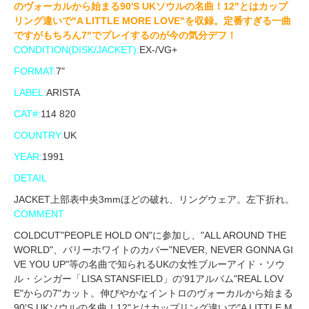
のヴォーカルから始まる90'S UKソウルの名曲！12"とはカップ
リング違いで"A LITTLE MORE LOVE"を収録。定番すぎる一曲
ですがもちろん7"でプレイするのが今の気分デフ！
CONDITION(DISK/JACKET):
EX-/VG+
FORMAT:
7"
LABEL:
ARISTA
CAT#:
114 820
COUNTRY:
UK
YEAR:
1991
DETAIL
JACKET上部表中央3mmほどの破れ、リングウェア。左下折れ。
COMMENT
COLDCUT"PEOPLE HOLD ON"に参加し、"ALL AROUND THE
WORLD"、バリーホワイトのカバー"NEVER, NEVER GONNA GI
VE YOU UP"等の名曲で知られるUKの女性ブルーアイド・ソウ
ル・シンガー「LISA STANSFIELD」の'91アルバム"REAL LOV
E"からの7"カット。伸びやかなイントロのヴォーカルから始まる
90'S UKソウルの名曲！12"とはカップリング違いで"A LITTLE M