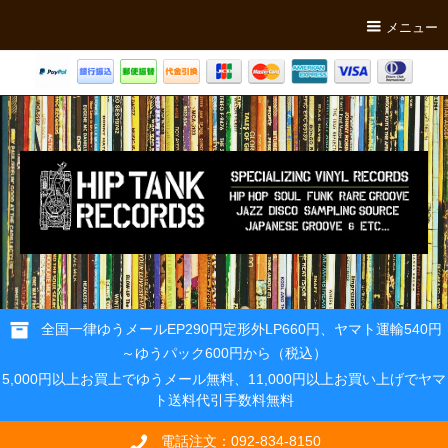
メニュー
全国一律ゆうメールEP290円定形外LP660円、ヤマト運輸540円
～ゆうパック600円から（税込）
5,000円以上お買上でゆうメール無料、11,000円以上お買い上げでヤマ
ト送料代引手数料無料
電話注文：092-834-8150