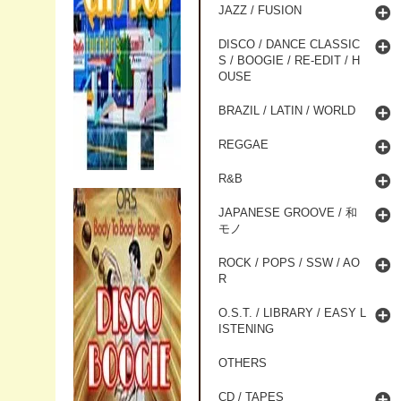
JAZZ / FUSION
DISCO / DANCE CLASSIC
S / BOOGIE / RE-EDIT / H
OUSE
BRAZIL / LATIN / WORLD
REGGAE
R&B
JAPANESE GROOVE / 和
モノ
ROCK / POPS / SSW / AO
R
O.S.T. / LIBRARY / EASY L
ISTENING
OTHERS
CD / TAPES