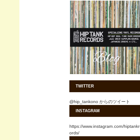
TWITTER
@hip_tankono からのツイート
INSTAGRAM
https://www.instagram.com/hiptank
ords/