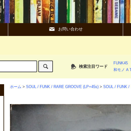
お問い合わせ
FUNK45
検索注目ワード
和モノ A T
ホーム
>
SOUL / FUNK / RARE GROOVE (LP+45s)
>
SOUL / FUNK 