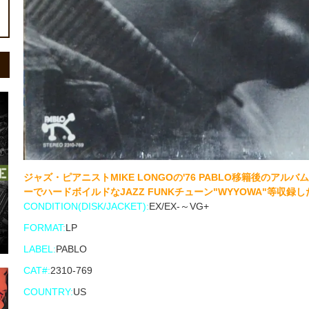
ジャズ・ピアニストMIKE LONGOの'76 PABLO移籍後のアルバム
ーでハードボイルドなJAZZ FUNKチューン"WYYOWA"等収録し
CONDITION(DISK/JACKET):
EX/EX-～VG+
FORMAT:
LP
LABEL:
PABLO
CAT#:
2310-769
COUNTRY:
US