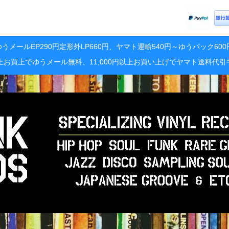
うメールEP290円定形外LP660円、ヤマト運輸540円～ゆうパック60
円以上お買上でゆうメール無料、11,000円以上お買い上げでヤマト送料代