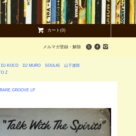
カート(0)
メルマガ登録・解除
DJ KOCO
DJ MURO
SOUL45
山下達郎
O Z
/ RARE GROOVE LP