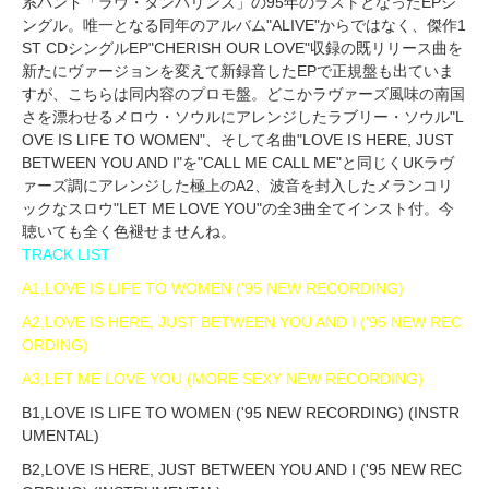
系バンド「ラヴ・タンバリンズ」の95年のラストとなったEPシ
ングル。唯一となる同年のアルバム"ALIVE"からではなく、傑作1
ST CDシングルEP"CHERISH OUR LOVE"収録の既リリース曲を
新たにヴァージョンを変えて新録音したEPで正規盤も出ていま
すが、こちらは同内容のプロモ盤。どこかラヴァーズ風味の南国
さを漂わせるメロウ・ソウルにアレンジしたラブリー・ソウル"L
OVE IS LIFE TO WOMEN"、そして名曲"LOVE IS HERE, JUST
BETWEEN YOU AND I"を"CALL ME CALL ME"と同じくUKラヴ
ァーズ調にアレンジした極上のA2、波音を封入したメランコリ
ックなスロウ"LET ME LOVE YOU"の全3曲全てインスト付。今
聴いても全く色褪せませんね。
TRACK LIST
A1,LOVE IS LIFE TO WOMEN ('95 NEW RECORDING)
A2,LOVE IS HERE, JUST BETWEEN YOU AND I ('95 NEW REC
ORDING)
A3,LET ME LOVE YOU (MORE SEXY NEW RECORDING)
B1,LOVE IS LIFE TO WOMEN ('95 NEW RECORDING) (INSTR
UMENTAL)
B2,LOVE IS HERE, JUST BETWEEN YOU AND I ('95 NEW REC