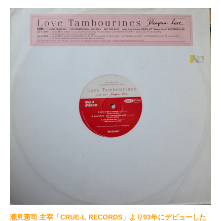
瀧見憲司 主宰「CRUE-L RECORDS」より93年にデビューした