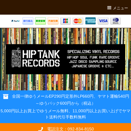
メニュー
全国一律ゆうメールEP290円定形外LP660円、ヤマト運輸540円
～ゆうパック600円から（税込）
5,000円以上お買上でゆうメール無料、11,000円以上お買い上げでヤマ
ト送料代引手数料無料
電話注文：092-834-8150