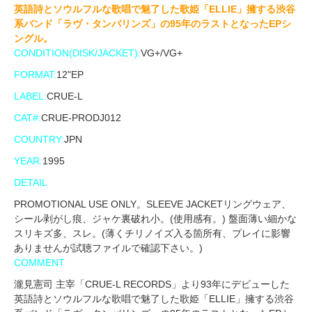
英語詩とソウルフルな歌唱で魅了した歌姫「ELLIE」擁する渋谷
系バンド「ラヴ・タンバリンズ」の95年のラストとなったEPシ
ングル。
CONDITION(DISK/JACKET):
VG+/VG+
FORMAT:
12"EP
LABEL:
CRUE-L
CAT#:
CRUE-PRODJ012
COUNTRY:
JPN
YEAR:
1995
DETAIL
PROMOTIONAL USE ONLY。SLEEVE JACKETリングウェア、
シール剥がし痕、ジャケ裏破れ小。(使用感有。) 盤面薄い細かな
スリキズ多、スレ。(薄くチリノイズ入る箇所有、プレイに影響
ありませんが試聴ファイルで確認下さい。)
COMMENT
瀧見憲司 主宰「CRUE-L RECORDS」より93年にデビューした
英語詩とソウルフルな歌唱で魅了した歌姫「ELLIE」擁する渋谷