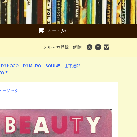
カート(0)
メルマガ登録・解除
DJ KOCO
DJ MURO
SOUL45
山下達郎
O Z
・ミュージック