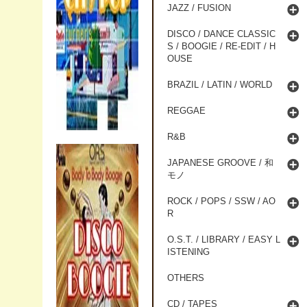
JAZZ / FUSION
DISCO / DANCE CLASSIC
S / BOOGIE / RE-EDIT / H
OUSE
BRAZIL / LATIN / WORLD
REGGAE
R&B
JAPANESE GROOVE / 和
モノ
ROCK / POPS / SSW / AO
R
O.S.T. / LIBRARY / EASY L
ISTENING
OTHERS
CD / TAPES