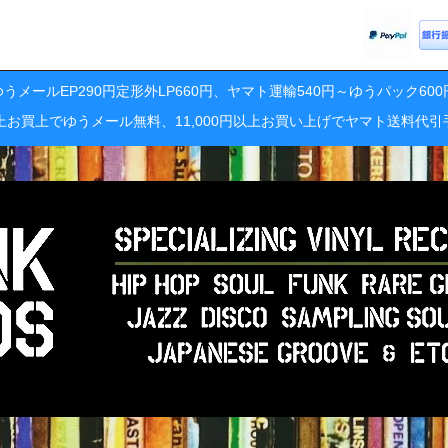
うメールEP290円定形外LP660円、ヤマト運輸540円～ゆうパック60
円以上お買上でゆうメール無料、11,000円以上お買い上げでヤマト送料代