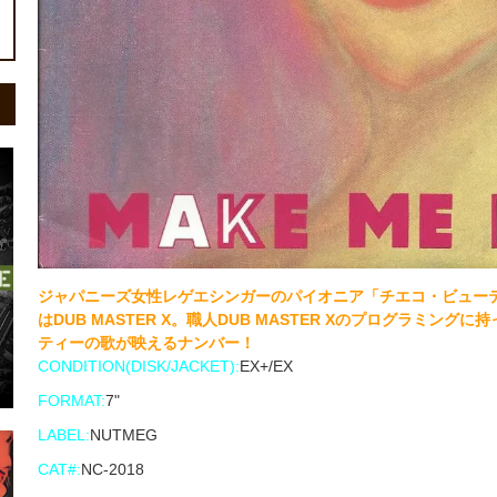
ジャパニーズ女性レゲエシンガーのパイオニア「チエコ・ビューテ
はDUB MASTER X。職人DUB MASTER Xのプログラミ
ティーの歌が映えるナンバー！
CONDITION(DISK/JACKET):
EX+/EX
FORMAT:
7"
LABEL:
NUTMEG
CAT#:
NC-2018