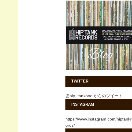
TWITTER
@hip_tankono からのツイート
INSTAGRAM
https://www.instagram.com/hiptank
ords/