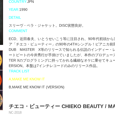
COUNTRY:
JPN
YEAR:
1990
DETAIL
スリーヴ・ペラ・ジャケット。DISC状態良好。
COMMENT
ECD、近田春夫、いとうせいこう等に注目され、90年代初頭か
ア「チエコ・ビューティー」の90年の4THシングル！ピアニカ前田、浪
DUB MASTER X等のリリースで知られる伝説のインディー・
ートビートの今井秀行が手掛けていましたが、本作のプロデュース&トラ
TER Xのプログラミングに持ってかれる繊細なオケに乗せてキ
ERSION。本盤は7インチレコードのみのリリース作品。
TRACK LIST
A,MAKE ME KNOW IT
B,MAKE ME KNOW IT (VERSION)
チエコ・ビューティー CHIEKO BEAUTY / MAKE
NC-2018