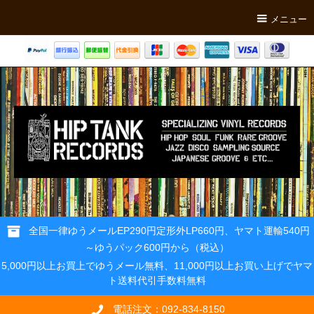
メニュー
全国一律ゆうメールEP290円定形外LP660円、ヤマト運輸540円
～ゆうパック600円から（税込）
5,000円以上お買上でゆうメール無料、11,000円以上お買い上げでヤマ
ト送料代引手数料無料
電話注文：092-834-8150