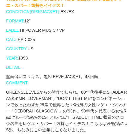
エ・カバー！気持ちイイデス！
CONDITION(DISK/JACKET):
EX-/EX-
FORMAT:
12"
LABEL:
HI POWER MUSIC / VP
CAT#:
HPD-035
COUNTRY:
US
YEAR:
1993
DETAIL
盤面薄いスリキズ。黒SLEEVE JACKET。45回転。
COMMENT
GREENSLEEVESからの諸作で知られ、80年代後半にSHABBA R
ANKS"MR. LOVERMAN"、"DON'T TEST ME"をコンビネーショ
ンで歌ったわずか29歳で他界したUK出身の女性レゲエ・シンガ
ー「DEBORAH GLASGOW 」の'93作。90年代を代表する女性R
&BグループSWVの1STアルバム"IT'S ABOUT TIME"収録のスロ
ウ名曲をレゲエ・カバー！気持ちイイデス！こちらはVP配給のU
S盤。ちなみにこの翌年に亡くなりました。