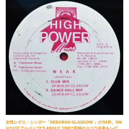
女性レゲエ・シンガー「DEBORAH GLASGOW 」の'93作。SW
Vの1STアルバム"IT'S ABOUT TIME"収録のスロウ名曲をレゲ