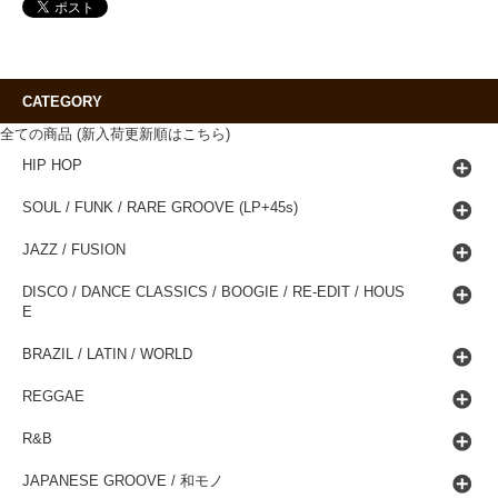
CATEGORY
全ての商品 (新入荷更新順はこちら)
HIP HOP
SOUL / FUNK / RARE GROOVE (LP+45s)
JAZZ / FUSION
DISCO / DANCE CLASSICS / BOOGIE / RE-EDIT / HOUS
E
BRAZIL / LATIN / WORLD
REGGAE
R&B
JAPANESE GROOVE / 和モノ