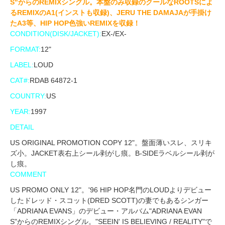
S"からのREMIXシングル。本盤のみ収録のクールなROOTSによ
るREMIXのA1(インストも収録)、JERU THE DAMAJAが手掛け
たA3等、HIP HOP色強いREMIXを収録！
CONDITION(DISK/JACKET):
EX-/EX-
FORMAT:
12"
LABEL:
LOUD
CAT#:
RDAB 64872-1
COUNTRY:
US
YEAR:
1997
DETAIL
US ORIGINAL PROMOTION COPY 12"。盤面薄いスレ、スリキ
ズ小。JACKET表右上シール剥がし痕。B-SIDEラベルシール剥が
し痕。
COMMENT
US PROMO ONLY 12"。'96 HIP HOP名門のLOUDよりデビュー
したドレッド・スコット(DRED SCOTT)の妻でもあるシンガー
「ADRIANA EVANS」のデビュー・アルバム"ADRIANA EVAN
S"からのREMIXシングル。"SEEIN' IS BELIEVING / REALITY"で