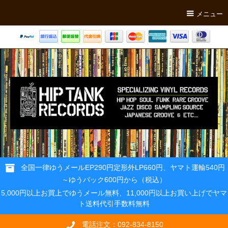
メニュー
全国一律ゆうメールEP290円定形外LP660円、ヤマト運輸540円
～ゆうパック600円から（税込）
5,000円以上お買上でゆうメール無料、11,000円以上お買い上げでヤマ
ト送料代引手数料無料
電話注文：092-834-8150