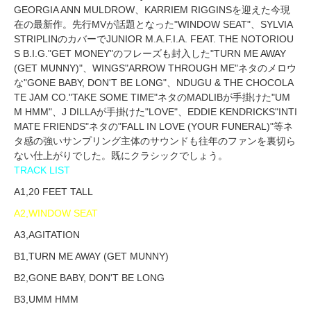
GEORGIA ANN MULDROW、KARRIEM RIGGINSを迎えた今現
在の最新作。先行MVが話題となった"WINDOW SEAT"、SYLVIA
STRIPLINのカバーでJUNIOR M.A.F.I.A. FEAT. THE NOTORIOU
S B.I.G."GET MONEY"のフレーズも封入した"TURN ME AWAY
(GET MUNNY)"、WINGS"ARROW THROUGH ME"ネタのメロウ
な"GONE BABY, DON'T BE LONG"、NDUGU & THE CHOCOLA
TE JAM CO."TAKE SOME TIME"ネタのMADLIBが手掛けた"UM
M HMM"、J DILLAが手掛けた"LOVE"、EDDIE KENDRICKS"INTI
MATE FRIENDS"ネタの"FALL IN LOVE (YOUR FUNERAL)"等ネ
タ感の強いサンプリング主体のサウンドも往年のファンを裏切ら
ない仕上がりでした。既にクラシックでしょう。
TRACK LIST
A1,20 FEET TALL
A2,WINDOW SEAT
A3,AGITATION
B1,TURN ME AWAY (GET MUNNY)
B2,GONE BABY, DON'T BE LONG
B3,UMM HMM