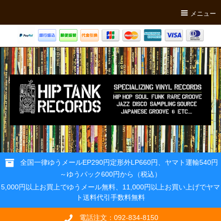
メニュー
全国一律ゆうメールEP290円定形外LP660円、ヤマト運輸540円
～ゆうパック600円から（税込）
5,000円以上お買上でゆうメール無料、11,000円以上お買い上げでヤマ
ト送料代引手数料無料
電話注文：092-834-8150