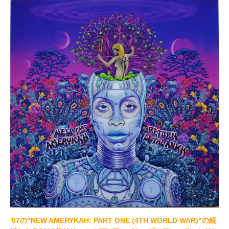
'07の"NEW AMERYKAH: PART ONE (4TH WORLD WAR)"の続