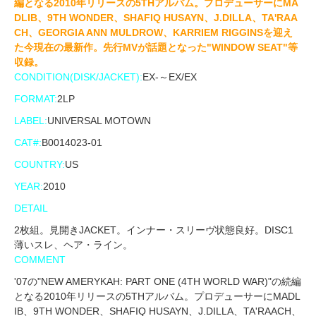
編となる2010年リリースの5THアルバム。プロデューサーにMA
DLIB、9TH WONDER、SHAFIQ HUSAYN、J.DILLA、TA'RAA
CH、GEORGIA ANN MULDROW、KARRIEM RIGGINSを迎え
た今現在の最新作。先行MVが話題となった"WINDOW SEAT"等
収録。
CONDITION(DISK/JACKET):
EX-～EX/EX
FORMAT:
2LP
LABEL:
UNIVERSAL MOTOWN
CAT#:
B0014023-01
COUNTRY:
US
YEAR:
2010
DETAIL
2枚組。見開きJACKET。インナー・スリーヴ状態良好。DISC1
薄いスレ、ヘア・ライン。
COMMENT
'07の"NEW AMERYKAH: PART ONE (4TH WORLD WAR)"の続編
となる2010年リリースの5THアルバム。プロデューサーにMADL
IB、9TH WONDER、SHAFIQ HUSAYN、J.DILLA、TA'RAACH、