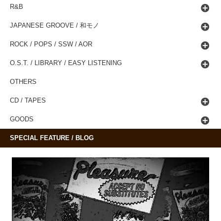
R&B
JAPANESE GROOVE / 和モノ
ROCK / POPS / SSW / AOR
O.S.T. / LIBRARY / EASY LISTENING
OTHERS
CD / TAPES
GOODS
SPECIAL FEATURE / BLOG