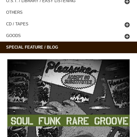
O.S.T. / LIBRARY / EASY LISTENING
OTHERS
CD / TAPES
GOODS
SPECIAL FEATURE / BLOG