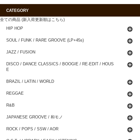
CATEGORY
全ての商品 (新入荷更新順はこちら)
HIP HOP
SOUL / FUNK / RARE GROOVE (LP+45s)
JAZZ / FUSION
DISCO / DANCE CLASSICS / BOOGIE / RE-EDIT / HOUS
E
BRAZIL / LATIN / WORLD
REGGAE
R&B
JAPANESE GROOVE / 和モノ
ROCK / POPS / SSW / AOR