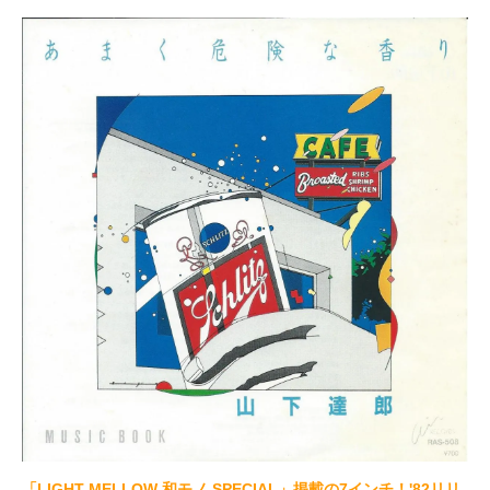
「LIGHT MELLOW 和モノ SPECIAL」掲載の7インチ！'82リリ