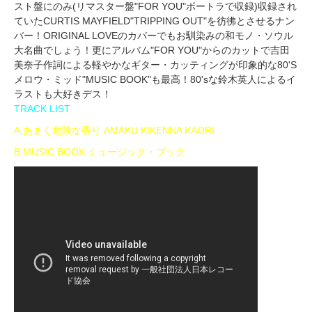
スト盤にのみ(リマスター盤"FOR YOU"ボートラで収録)収録され
ていたCURTIS MAYFIELD"TRIPPING OUT"を彷彿とさせるナン
バー！ORIGINAL LOVEのカバーでもお馴染みの和モノ・ソウル
大名曲でしょう！更にアルバム"FOR YOU"からのカットで吉田
美奈子作詞による軽やかなギター・カッティングが印象的な80'S
メロウ・ミッド"MUSIC BOOK"も最高！80'sな鈴木英人によるイ
ラストも大好きデス！
TRACK LIST
A,あまく危険な香り AMAKU KIKENNA KAORI
B,MUSIC BOOK ミュージック・ブック