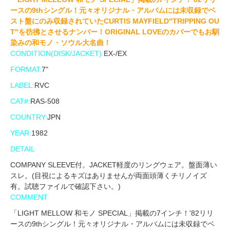
ースの9thシングル！元々オリジナル・アルバムには未収録でベ
スト盤にのみ収録されていたCURTIS MAYFIELD"TRIPPING OU
T"を彷彿とさせるナンバー！ORIGINAL LOVEのカバーでもお馴
染みの和モノ・ソウル大名曲！
CONDITION(DISK/JACKET):
EX-/EX
FORMAT:
7"
LABEL:
RVC
CAT#:
RAS-508
COUNTRY:
JPN
YEAR:
1982
DETAIL
COMPANY SLEEVE付。JACKET軽度のリングウェア。盤面薄い
スレ。(目視によるキズはありませんが両面頭薄くチリノイズ
有。試聴ファイルで確認下さい。)
COMMENT
「LIGHT MELLOW 和モノ SPECIAL」掲載の7インチ！'82リリ
ースの9thシングル！元々オリジナル・アルバムには未収録でベ