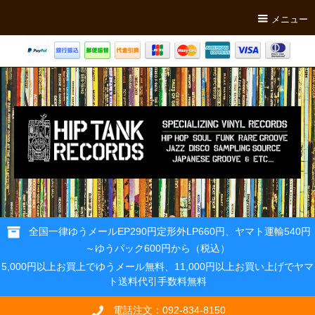
メニュー
全国一律ゆうメールEP290円定形外LP660円、ヤマト運輸540円
～ゆうパック600円から（税込）
5,000円以上お買上でゆうメール無料、11,000円以上お買い上げでヤマ
ト送料代引手数料無料
電話注文：092-834-8150