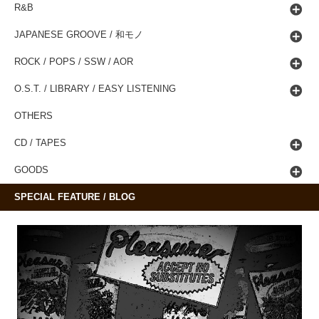
R&B
JAPANESE GROOVE / 和モノ
ROCK / POPS / SSW / AOR
O.S.T. / LIBRARY / EASY LISTENING
OTHERS
CD / TAPES
GOODS
SPECIAL FEATURE / BLOG