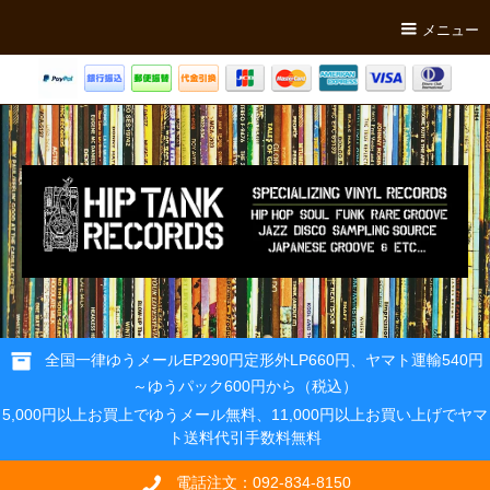
メニュー
全国一律ゆうメールEP290円定形外LP660円、ヤマト運輸540円
～ゆうパック600円から（税込）
5,000円以上お買上でゆうメール無料、11,000円以上お買い上げでヤマ
ト送料代引手数料無料
電話注文：092-834-8150