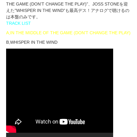
THE GAME (DON'T CHANGE THE PLAY)"、JOSS STONEを迎
えた"WHISPER IN THE WIND"も最高デス！アナログで聴けるの
は本盤のみです。
TRACK LIST
A,IN THE MIDDLE OF THE GAME (DON'T CHANGE THE PLAY)
B,WHISPER IN THE WIND